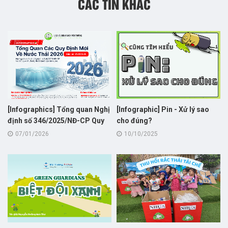
CÁC TIN KHÁC
[Infographics] Tổng quan Nghị
[Infographic] Pin - Xử lý sao
định số 346/2025/NĐ-CP Quy
cho đúng?
định phí bảo vệ môi trường đối
07/01/2026
10/10/2025
với nước thải sinh hoạt và công
nghiệp