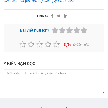
cần thiết (moit.gov.vn), truy cập ngày 19/06/2024
Chia sẻ:
Bài viết hữu ích?
0/5
(
0
đánh giá)
Ý KIẾN BẠN ĐỌC