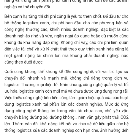
hàng và trung tâm phân phối xanh cũng là rào cản để các doanh
nghiệp có thể chuyển đổi.
Bên cạnh hạ tầng thì chi phí cũng là yếu tố then chốt. Để đầu tư cho
hệ thống logistics xanh, chi phí ban đầu cho các phương tiện và
công nghệ thường cao, khiến nhiều doanh nghiệp, đặc biệt là các
doanh nghiệp nhỏ và vừa, ngần ngại áp dụng hoặc dù muốn cũng
không đủ khả năng đáp ứng. Không chỉ vậy, các chi phí liên quan
đến việc tái chế và xử lý chất thải theo quy trình xanh hóa cũng là
một gánh nặng tài chính lớn mà không phải doanh nghiệp nào
cũng theo đuổi được.
Cuối cùng không thể không kể đến công nghệ, với vai trò tạo sự
chuyển đổi nhanh và mạnh mẽ, không chỉ riêng trong dịch vụ
logistics Thương mại điện tử. Nhìn chung, công nghệ quản lý và tối
ưu hóa logistics xanh còn mới mẻ và chưa được ứng dụng rộng rãi.
Việc thiếu công nghệ tiên tiến cũng làm giảm hiệu quả của các hoạt
động logistics xanh tại phần lớn các doanh nghiệp. Mức độ ứng
dụng công nghệ thông tin trong vận tải chưa cao, chủ yếu vận
chuyển bằng đường bộ, đường không… nên vẫn gây phát thải CO2
lớn. Thêm vào đó, khả năng kết nối và chia sẻ dữ liệu giữa các hệ
thống logistics của các doanh nghiệp còn hạn chế, ảnh hưởng đến