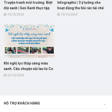
Truyện tranh môi trường: Biệt
Infographic | 3 ý tưởng cho
đội xanh | Gen Xanh thực tập
hoạt động thu hồi rác tái chế
dành cho "trường học xanh"
10/10/2025
10/10/2025
Khi nghị lực thắp sáng màu
xanh: Câu chuyện vải lau từ Cơ
sở may công nghiệp người
02/10/2025
khuyết tật – Thành phố Đà
Nẵng
HỖ TRỢ KHÁCH HÀNG