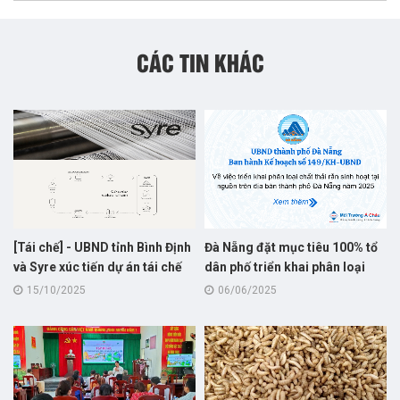
CÁC TIN KHÁC
[Tái chế] - UBND tỉnh Bình Định
Đà Nẵng đặt mục tiêu 100% tổ
và Syre xúc tiến dự án tái chế
dân phố triển khai phân loại
vải polyester : Bước khởi đầu
rác sinh hoạt tại nguồn trong
15/10/2025
06/06/2025
cho hành trình “xanh hóa”
năm 2025
ngành dệt may Việt Nam