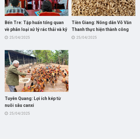
Bến Tre: Tập huấn tổng quan
Tiền Giang: Nông dân Võ Văn
về phân loại xử lý rác thải và kỹ
Thanh thực hiện thành công
thuật nuôi sâu canxi cho hội
nuôi thử nghiệm mô hình nuôi
25/04/2025
25/04/2025
viên nông dân
sâu canxi giúp giảm chi phí và
cải thiện môi trường trong
chăn nuôi
Tuyên Quang: Lợi ích kép từ
nuôi sâu canxi
25/04/2025