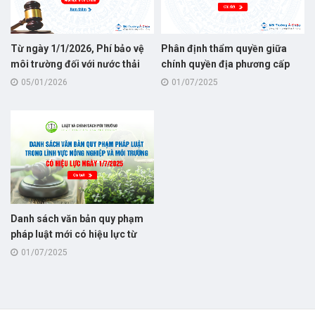
Từ ngày 1/1/2026, Phí bảo vệ
Phân định thẩm quyền giữa
môi trường đối với nước thải
chính quyền địa phương cấp
quy định tại Nghị định số
tỉnh và cấp xã trong lĩnh vực
05/01/2026
01/07/2025
346/2025/NĐ-CP, thay thế cho
môi trường từ ngày 1/7/2025
Nghị định số 53/2020/NĐ-CP
theo Nghị định số
131/2025/NĐ-CP
Danh sách văn bản quy phạm
pháp luật mới có hiệu lực từ
1/7/2025 trong lĩnh vực nông
01/07/2025
nghiệp và môi trường