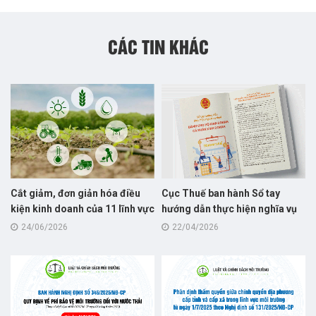
CÁC TIN KHÁC
Cắt giảm, đơn giản hóa điều
Cục Thuế ban hành Sổ tay
kiện kinh doanh của 11 lĩnh vực
hướng dẫn thực hiện nghĩa vụ
nông nghiệp và môi trường
thuế dành cho hộ kinh doanh
24/06/2026
22/04/2026
năm 2026