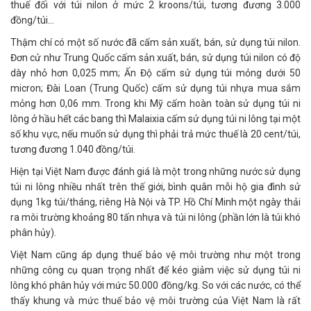
thuế đối với túi nilon ở mức 2 kroons/túi, tương đương 3.000
đồng/túi...
Thậm chí có một số nước đã cấm sản xuất, bán, sử dụng túi nilon.
Đơn cử như Trung Quốc cấm sản xuất, bán, sử dụng túi nilon có độ
dày nhỏ hơn 0,025 mm; Ấn Độ cấm sử dụng túi mỏng dưới 50
micron; Đài Loan (Trung Quốc) cấm sử dụng túi nhựa mua sắm
mỏng hơn 0,06 mm. Trong khi Mỹ cấm hoàn toàn sử dụng túi ni
lông ở hầu hết các bang thì Malaixia cấm sử dụng túi ni lông tại một
số khu vực, nếu muốn sử dụng thì phải trả mức thuế là 20 cent/túi,
tương đương 1.040 đồng/túi.
Hiện tại Việt Nam được đánh giá là một trong những nước sử dụng
túi ni lông nhiều nhất trên thế giới, bình quân mỗi hộ gia đình sử
dụng 1kg túi/tháng, riêng Hà Nội và TP. Hồ Chí Minh một ngày thải
ra môi trường khoảng 80 tấn nhựa và túi ni lông (phần lớn là túi khó
phân hủy).
Việt Nam cũng áp dụng thuế bảo vệ môi trường như một trong
những công cụ quan trọng nhất để kéo giảm việc sử dụng túi ni
lông khó phân hủy với mức 50.000 đồng/kg. So với các nước, có thể
thấy khung và mức thuế bảo vệ môi trường của Việt Nam là rất