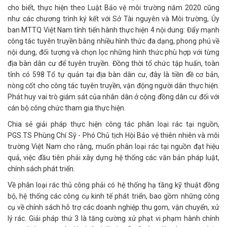
cho biết, thực hiện theo Luật Bảo vệ môi trường năm 2020 cũng
như các chương trình ký kết với Sở Tài nguyên và Môi trường, Ủy
ban MTTQ Việt Nam tỉnh tiến hành thực hiện 4 nội dung: Đẩy mạnh
công tác tuyên truyền bằng nhiều hình thức đa dạng, phong phú về
nội dung, đối tượng và chọn lọc những hình thức phù hợp với từng
địa bàn dân cư để tuyên truyền. Đồng thời tổ chức tập huấn, toàn
tỉnh có 598 Tổ tự quản tại địa bàn dân cư, đây là tiền đề cơ bản,
nòng cốt cho công tác tuyên truyền, vận động người dân thực hiện.
Phát huy vai trò giám sát của nhân dân ở cộng đồng dân cư đối với
cán bộ công chức tham gia thực hiện.
Chia sẻ giải pháp thực hiện công tác phân loại rác tại nguồn,
PGS.TS Phùng Chí Sỹ - Phó Chủ tịch Hội Bảo vệ thiên nhiên và môi
trường Việt Nam cho rằng, muốn phân loại rác tại nguồn đạt hiệu
quả, việc đầu tiên phải xây dựng hệ thống các văn bản pháp luật,
chính sách phát triển.
Về phân loại rác thủ công phải có hệ thống hạ tầng kỹ thuật đồng
bộ, hệ thống các công cụ kinh tế phát triển, bao gồm những công
cụ về chính sách hỗ trợ các doanh nghiệp thu gom, vận chuyển, xử
lý rác. Giải pháp thứ 3 là tăng cường xử phạt vi phạm hành chính