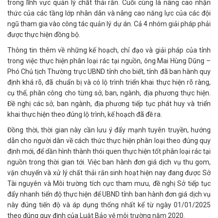
trong lĩnh vực quản lý chất thải rắn. Cuối cùng là nâng cao nhận
thức của các tầng lớp nhân dân và nâng cao năng lực của các đội
ngũ tham gia vào công tác quản lý dự án. Cả 4 nhóm giải pháp phải
được thực hiện đồng bộ.
Thông tin thêm về những kế hoạch, chỉ đạo và giải pháp của tỉnh
trong việc thực hiện phân loại rác tại nguồn, ông Mai Hùng Dũng –
Phó Chủ tịch Thường trực UBND tỉnh cho biết, tỉnh đã ban hành quy
định khá rõ, đã chuẩn bị và có lộ trình triển khai thực hiện rõ ràng,
cụ thể, phân công cho từng sở, ban, ngành, địa phương thực hiện.
Đề nghị các sở, ban ngành, địa phương tiếp tục phát huy và triển
khai thực hiện theo đúng lộ trình, kế hoạch đã đề ra.
Đồng thời, thời gian này cần lưu ý đẩy mạnh tuyên truyền, hướng
dẫn cho người dân về cách thức thực hiện phân loại theo đúng quy
định mới, để dần hình thành thói quen thực hiện tốt phân loại rác tại
nguồn trong thời gian tới. Việc ban hành đơn giá dịch vụ thu gom,
vận chuyển và xử lý chất thải rắn sinh hoạt hiện nay đang được Sở
Tài nguyên và Môi trường tích cực tham mưu, đề nghị Sở tiếp tục
đẩy nhanh tiến độ thực hiện để UBND tỉnh ban hành đơn giá dịch vụ
này đúng tiến độ và áp dụng thống nhất kể từ ngày 01/01/2025
theo đúng quy định của Luật Bảo vệ môi trường năm 2020.