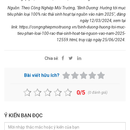
Nguồn: Theo Công Nghiệp Môi Trường, "Bình Dương: Hướng tới mục
tiêu phân loại 100% rác thải sinh hoạt tại nguồn vào năm 2025", đăng
ngày 12/03/2024, xem tại
link:
https://congnghiepmoitruong.vn/binh-duong-huong-toi-muc-
tieu-phan-loai-100-rac-thai-sinh-hoat-tai-nguon-vao-nam-2025-
12559.html
, truy cập ngày 25/06/2024.
Chia sẻ:
Bài viết hữu ích?
0/5
(
0
đánh giá)
Ý KIẾN BẠN ĐỌC