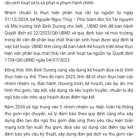
rắn sinh hoạt sẽ bị xử phạt vi phạm hành chính.
Nhằm chuẩn bị thực hiện phân loại rác tại nguồn từ ngày
31/12/2024, bà Nguyễn Ngọc Thúy – Phó Giám đốc Sở Tài nguyên
và Môi trường tỉnh Bình Dương cho biết, , UBND tỉnh đã ban hành
Quyết định số 22/2023/QĐ-UBND về quy định bảo vệ môi trường,
trong đó vấn đề phân loại chất thải rắn sinh hoạt được quy định là
việc bắt buộc. UBND tỉnh cũng đã ban hành Kế hoạch triển khai thực
hiện việc phân loại chất thải rắn sinh hoạt tại nguồn tại Quyết định
1734/QĐ-UBND ngày 04/07/2023.
Đồng thời, tỉnh Bình Dương cũng xây dựng kế hoạch đưa ra lộ trình
thực hiện cụ thể. Theo đó năm 2023, tỉnh đã tổ chức thực hiện các
nhóm nhiệm vụ: Ban hành chương trình, kế hoạch, các dự án, mô
hình thu gom, tập kết; xây dựng tài liệu tuyên truyền, chuẩn bị đội
ngũ báo cáo viên; quy hoạch được điểm tập kết.
Năm 2024 sẽ tập trung vào 5 nhóm nhiệm vụ: Kiện toàn hệ thống
thu gom vận chuyển, xử lý đảm bảo theo quy định cũng như xây
dựng đào tạo đội ngũ thu gom đáp ứng theo yêu cầu; kiện toàn
mạng lưới tần suất thu gom; đưa vào sử dụng các điểm tập kết
đảm bảo yêu cầu kỹ thuật; xây dựng đơn giá dịch vụ thu gom vận