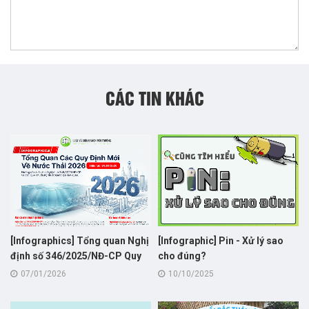
CÁC TIN KHÁC
[Infographics] Tổng quan Nghị
[Infographic] Pin - Xử lý sao
định số 346/2025/NĐ-CP Quy
cho đúng?
định phí bảo vệ môi trường đối
07/01/2026
10/10/2025
với nước thải sinh hoạt và công
nghiệp