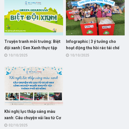
Truyện tranh môi trường: Biệt
Infographic | 3 ý tưởng cho
đội xanh | Gen Xanh thực tập
hoạt động thu hồi rác tái chế
dành cho "trường học xanh"
10/10/2025
10/10/2025
Khi nghị lực thắp sáng màu
xanh: Câu chuyện vải lau từ Cơ
sở may công nghiệp người
02/10/2025