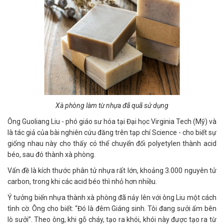
Xà phòng làm từ nhựa đã quã sử dụng
Ông Guoliang Liu - phó giáo sư hóa tại Đại học Virginia Tech (Mỹ) và
là tác giả của bài nghiên cứu đăng trên tạp chí Science - cho biết sự
giống nhau này cho thấy có thể chuyển đổi polyetylen thành acid
béo, sau đó thành xà phòng.
Vấn đề là kích thước phân tử nhựa rất lớn, khoảng 3.000 nguyên tử
carbon, trong khi các acid béo thì nhỏ hơn nhiều.
Ý tưởng biến nhựa thành xà phòng đã nảy lên với ông Liu một cách
tình cờ. Ông cho biết: “Đó là đêm Giáng sinh. Tôi đang sưởi ấm bên
lò sưởi”. Theo ông, khi gỗ cháy, tạo ra khói, khói này được tạo ra từ