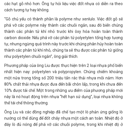
các hạt gỗ nhỏ hơn. Ông tự hỏi liệu việc đốt nhựa có diễn ra theo
cách tương tự hay không.
“Gỗ chủ yếu có thành phần là polyme như xenlulo. Việc đốt gỗ sẽ
phá vỡ các polyme này thành các chuỗi ngắn, sau đó biến chúng
thành các phân tử khí nhỏ trước khi ôxy hóa hoàn toàn thành
carbon dioxide. Nếu phá vỡ các phân tử polyetylen tổng hợp tương
tự, nhưng ngừng quá trình này trước khi chúng phân hủy hoàn toàn
thành các phân tử khí nhỏ, chúng ta sẽ thu được các phân tử giống
như polyetylen chuỗi ngắn”, ông giải thích.
Phương pháp của ông Liu được thực hiện trên 2 loại nhựa phổ biến
nhất hiện nay: polyetylen và polypropylen. Chúng chiếm khoảng
một nửa trong tổng số 200 triệu tấn rác thải nhựa mỗi năm. Hơn
80% chất thải nhựa được đưa đến bãi chôn lấp, trong khi chưa đến
10% được tái chế. Một trong những ưu điểm của phương pháp mới
này là nó hoạt động trên nhựa “hết hạn sử dụng”, loại nhựa không
thể tái chế thông thường.
Ông Liu và các đồng nghiệp đã chế tạo một lò phản ứng giống lò
nướng có thể dùng để đốt cháy nhựa một cách an toàn. Nhiệt độ ở
đáy lò đủ nóng để phá vỡ các chuỗi polyme, trong khi nhiệt độ ở