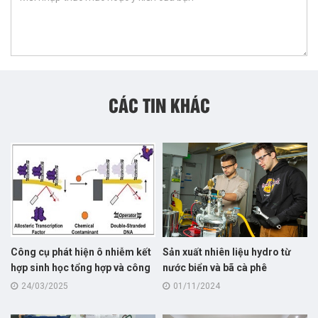
CÁC TIN KHÁC
Công cụ phát hiện ô nhiễm kết
Sản xuất nhiên liệu hydro từ
hợp sinh học tổng hợp và công
nước biển và bã cà phê
nghệ nano phát hiện các chất ô
24/03/2025
01/11/2024
nhiễm trong nước với độ nhạy
cực cao