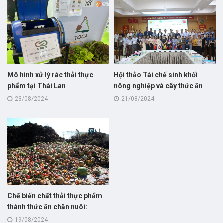
Mô hình xử lý rác thải thực
Hội thảo Tái chế sinh khối
phẩm tại Thái Lan
nông nghiệp và cây thức ăn
cho chăn nuôi bò thịt!
23/08/2024
21/08/2024
Chế biến chất thải thực phẩm
thành thức ăn chăn nuôi:
hướng đi mới giúp nâng cao
19/08/2024