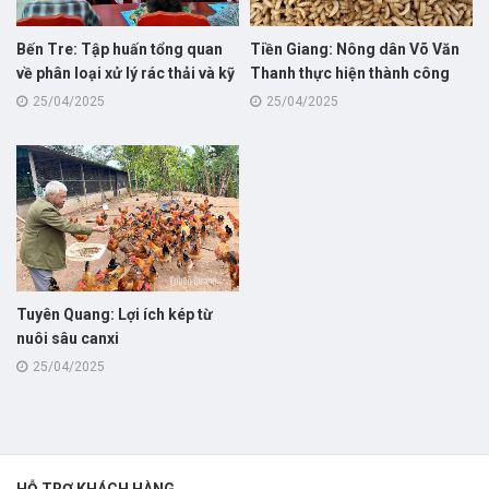
Bến Tre: Tập huấn tổng quan
Tiền Giang: Nông dân Võ Văn
về phân loại xử lý rác thải và kỹ
Thanh thực hiện thành công
thuật nuôi sâu canxi cho hội
nuôi thử nghiệm mô hình nuôi
25/04/2025
25/04/2025
viên nông dân
sâu canxi giúp giảm chi phí và
cải thiện môi trường trong
chăn nuôi
Tuyên Quang: Lợi ích kép từ
nuôi sâu canxi
25/04/2025
HỖ TRỢ KHÁCH HÀNG