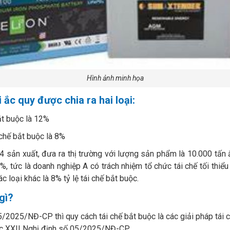
Hình ảnh minh họa
i ắc quy được chia ra hai loại:
bắt buộc là 12%
 chế bắt buộc là 8%
 sản xuất, đưa ra thị trường với lượng sản phẩm là 10.000 tấn ắc
2%, tức là doanh nghiệp A có trách nhiệm tổ chức tái chế tối thiể
c loại khác là 8% tỷ lệ tái chế bắt buộc.
gì?
/2025/NĐ-CP thì quy cách tái chế bắt buộc là các giải pháp tái
ục XXII Nghị định số 05/2025/NĐ-CP.