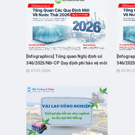
[Infographics] Tổng quan Nghị định số
[Infogra
346/2025/NĐ-CP Quy định phí bảo vệ môi
346/2025
trường đối với nước thải sinh hoạt và
trường đố
07/01/2026
07/01/
công nghiệp
công ngh