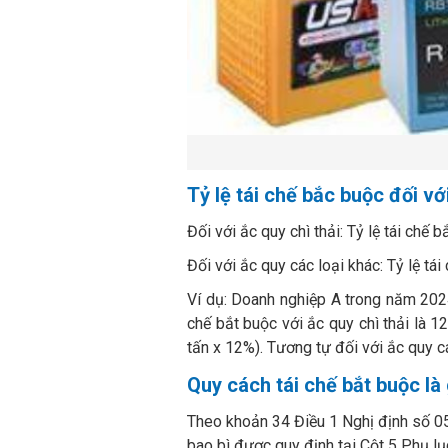
Tỷ lệ tái chế bắc buộc đối vớ
Đối với ắc quy chì thải: Tỷ lệ tái chế 
Đối với ắc quy các loại khác: Tỷ lệ tái
Ví dụ: Doanh nghiệp A trong năm 2024
chế bắt buộc với ắc quy chì thải là 1
tấn x 12%). Tương tự đối với ắc quy cá
Quy cách tái chế bắt buộc là 
Theo khoản 34 Điều 1 Nghị định số 05
bao bì được quy định tại Cột 5 Phụ l