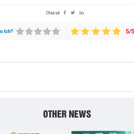
Chia sẻ:
5/
ữu ích?
OTHER NEWS