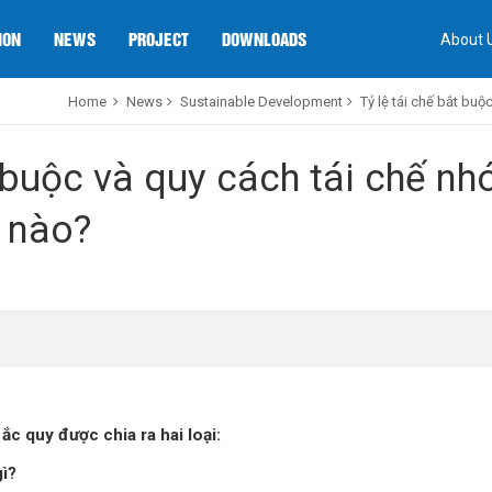
ION
NEWS
PROJECT
DOWNLOADS
About 
Home
News
Sustainable Development
Tỷ lệ tái chế bắt bu
t buộc và quy cách tái chế n
ế nào?
 ắc quy được chia ra hai loại:
gì?