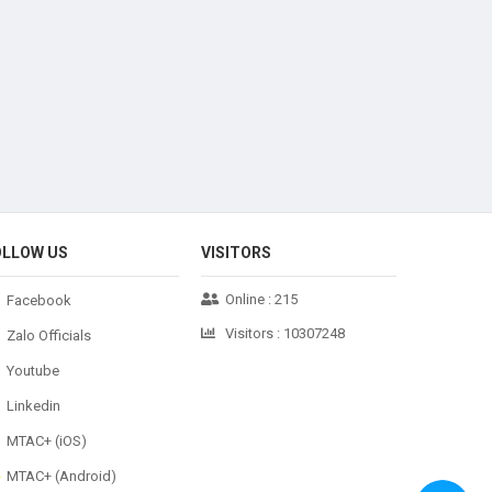
OLLOW US
VISITORS
Online :
215
Facebook
Visitors :
10307248
Zalo Officials
Youtube
Linkedin
MTAC+ (iOS)
MTAC+ (Android)