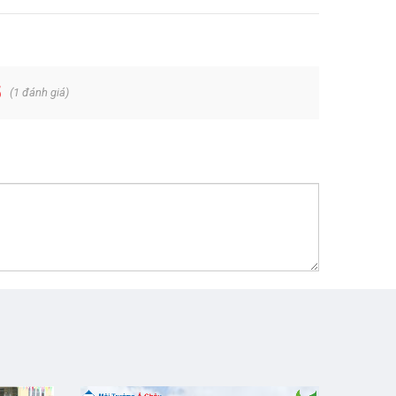
5
(
1
đánh giá)