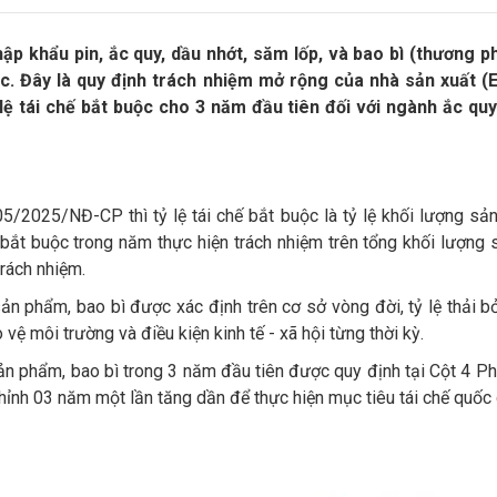
ập khẩu pin, ắc quy, dầu nhớt, săm lốp, và bao bì (thương p
ộc. Đây là quy định trách nhiệm mở rộng của nhà sản xuất (
ệ tái chế bắt buộc cho 3 năm đầu tiên đối với ngành ắc quy
/2025/NĐ-CP thì tỷ lệ tái chế bắt buộc là tỷ lệ khối lượng sản
 bắt buộc trong năm thực hiện trách nhiệm trên tổng khối lượng
rách nhiệm.
sản phẩm, bao bì được xác định trên cơ sở vòng đời, tỷ lệ thải b
 vệ môi trường và điều kiện kinh tế - xã hội từng thời kỳ.
 sản phẩm, bao bì trong 3 năm đầu tiên được quy định tại Cột 4 
chỉnh 03 năm một lần tăng dần để thực hiện mục tiêu tái chế quốc