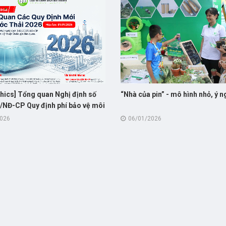
phics] Tổng quan Nghị định số
“Nhà của pin” - mô hình nhỏ, ý n
/NĐ-CP Quy định phí bảo vệ môi
i với nước thải sinh hoạt và
2026
06/01/2026
iệp