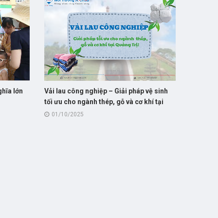
ghĩa lớn
Vải lau công nghiệp – Giải pháp vệ sinh
tối ưu cho ngành thép, gỗ và cơ khí tại
Quảng Trị!
01/10/2025