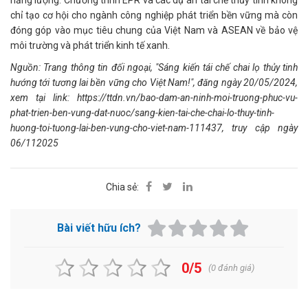
năng lượng. Chương trình EPR và các dự án tái chế thủy tinh không
chỉ tạo cơ hội cho ngành công nghiệp phát triển bền vững mà còn
đóng góp vào mục tiêu chung của Việt Nam và ASEAN về bảo vệ
môi trường và phát triển kinh tế xanh.
Nguồn: Trang thông tin đối ngoại, "Sáng kiến tái chế chai lọ thủy tinh
hướng tới tương lai bền vững cho Việt Nam!", đăng ngày 20/05/2024,
xem tại link:
https://ttdn.vn/bao-dam-an-ninh-moi-truong-phuc-vu-
phat-trien-ben-vung-dat-nuoc/sang-kien-tai-che-chai-lo-thuy-tinh-
huong-toi-tuong-lai-ben-vung-cho-viet-nam-111437
, t
ruy cập ngày
06/112025
Chia sẻ:
Bài viết hữu ích?
0/5
(
0
đánh giá)