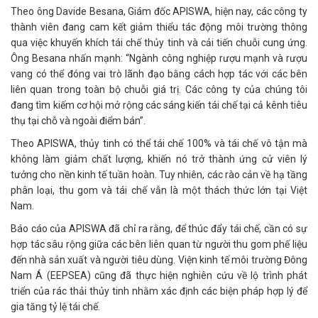
Theo ông Davide Besana, Giám đốc APISWA, hiện nay, các công ty
thành viên đang cam kết giảm thiểu tác động môi trường thông
qua việc khuyến khích tái chế thủy tinh và cải tiến chuỗi cung ứng.
Ông Besana nhấn mạnh: “Ngành công nghiệp rượu mạnh và rượu
vang có thể đóng vai trò lãnh đạo bằng cách hợp tác với các bên
liên quan trong toàn bộ chuỗi giá trị. Các công ty của chúng tôi
đang tìm kiếm cơ hội mở rộng các sáng kiến tái chế tại cả kênh tiêu
thụ tại chỗ và ngoài điểm bán”.
Theo APISWA, thủy tinh có thể tái chế 100% và tái chế vô tận mà
không làm giảm chất lượng, khiến nó trở thành ứng cử viên lý
tưởng cho nền kinh tế tuần hoàn. Tuy nhiên, các rào cản về hạ tầng
phân loại, thu gom và tái chế vẫn là một thách thức lớn tại Việt
Nam.
Báo cáo của APISWA đã chỉ ra rằng, để thúc đẩy tái chế, cần có sự
hợp tác sâu rộng giữa các bên liên quan từ người thu gom phế liệu
đến nhà sản xuất và người tiêu dùng. Viện kinh tế môi trường Đông
Nam Á (EEPSEA) cũng đã thực hiện nghiên cứu về lộ trình phát
triển của rác thải thủy tinh nhằm xác định các biện pháp hợp lý để
gia tăng tỷ lệ tái chế.