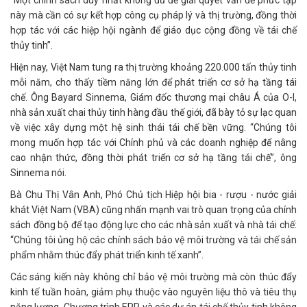
“Một chính sách duy nhất không đủ để giải quyết vấn đề phức tạp
này mà cần có sự kết hợp công cụ pháp lý và thị trường, đồng thời
hợp tác với các hiệp hội ngành để giáo dục cộng đồng về tái chế
thủy tinh”.
Hiện nay, Việt Nam tung ra thị trường khoảng 220.000 tấn thủy tinh
mỗi năm, cho thấy tiềm năng lớn để phát triển cơ sở hạ tầng tái
chế. Ông Bayard Sinnema, Giám đốc thương mại châu Á của O-I,
nhà sản xuất chai thủy tinh hàng đầu thế giới, đã bày tỏ sự lạc quan
về việc xây dựng một hệ sinh thái tái chế bền vững. “Chúng tôi
mong muốn hợp tác với Chính phủ và các doanh nghiệp để nâng
cao nhận thức, đồng thời phát triển cơ sở hạ tầng tái chế”, ông
Sinnema nói.
Bà Chu Thị Vân Anh, Phó Chủ tịch Hiệp hội bia - rượu - nước giải
khát Việt Nam (VBA) cũng nhấn mạnh vai trò quan trọng của chính
sách đồng bộ để tạo động lực cho các nhà sản xuất và nhà tái chế:
“Chúng tôi ủng hộ các chính sách bảo vệ môi trường và tái chế sản
phẩm nhằm thúc đẩy phát triển kinh tế xanh”.
Các sáng kiến này không chỉ bảo vệ môi trường mà còn thúc đẩy
kinh tế tuần hoàn, giảm phụ thuộc vào nguyên liệu thô và tiêu thụ