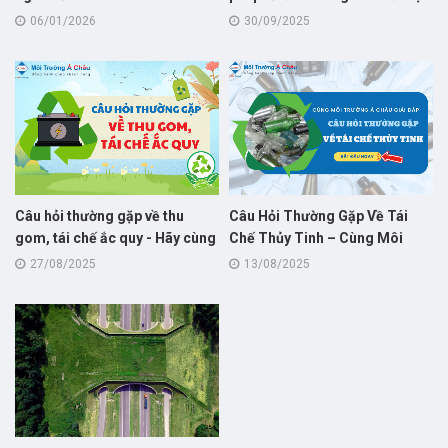
Đà Nẵng
06/01/2026
30/09/2025
Câu hỏi thường gặp về thu
Câu Hỏi Thường Gặp Về Tái
gom, tái chế ắc quy - Hãy cùng
Chế Thủy Tinh – Cùng Môi
Môi Trường Á Châu giải đáp!
Trường Á Châu Giải Đáp!
27/08/2025
13/08/2025