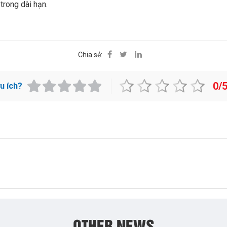
trong dài hạn.
Chia sẻ:
0/
ữu ích?
OTHER NEWS