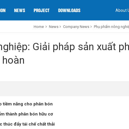
ION
NEWS
PROJECT
DOWNLOADS
About 
Home
News
Company News
Phụ phẩm nông nghiệp
ghiệp: Giải pháp sản xuất p
n hoàn
o tiềm năng cho phân bón
hẩm thành phân bón hữu cơ
 thúc đẩy tái chế chất thải