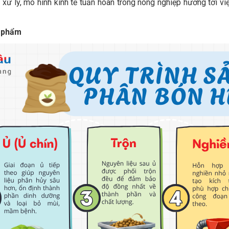
 xử lý, mô hình kinh tế tuần hoàn trong nông nghiệp hướng tới v
ụ phẩm