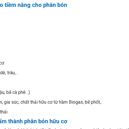
o tiềm năng cho phân bón
cơ:
dê, trâu,…
u, bã cà phê…)
gia súc, chất thải hữu cơ từ hầm Biogas, bể phốt,..
thải
hẩm thành phân bón hữu cơ