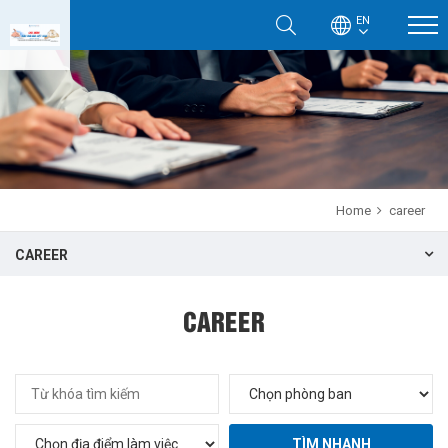
EN
Home
career
CAREER
CAREER
TÌM NHANH