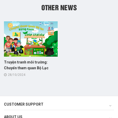
OTHER NEWS
Truyện tranh môi trường:
Chuyến tham quan Bộ Lạc
Rừng Xanh và trạm Xanh thu
28/10/2024
hồi - Loop Station!
CUSTOMER SUPPORT
ABOUT US