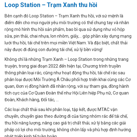
Loop Station – Trạm Xanh thu hồi
Bên cạnh đó Loop Station – Trạm Xanh thu hồi, với sứ mệnh là
điểm đến cho mọi người yêu môi trường có thể chung tay và nhân
rộng mô hình thu hồi sản phẩm, bao bì qua sử dụng như vỏ hộp
sữa, pin thải, chai nhựa, lon nhôm, giấy,… góp phần xây dựng mạng
lưới thu hồi, tái chế trên mọi miền Việt Nam. Và đặc biệt, chất thải
này được đi đúng con đường tái chế, xử lý bền vững!
Không chỉ là những Trạm Xanh – Loop Station trong những trang
truyện, trong giai đoạn 2022 đến hiện tại, Chương trình truyền
thông phân loại rác, cũng như hoạt động thu hồi, tái chế rác sau
phân loại được Môi Trường Á Châu phối hợp triển khai cùng các Cơ
quan, Đơn vị đồng hành đã nhân rộng, với sự tham gia, đồng hành
tích cực của Cơ Quan Đoàn thể như Hội Liên hiệp Phụ nữ, Cơ quan
Đoàn, Khách hàng, Đối tác, ...
Các loại chất thải sau khi phân loại, tập kết, được MTAC vận
chuyển, chuyển giao theo đường đi của từng nhóm rác để tái chế,
thu hồi năng lượng, nâng cao giá trị chất thải; xử lý bằng các giải
pháp có lợi cho môi trường, không chôn lấp và phù hợp định hướng
phát triển kinh tế tuần hoàn.