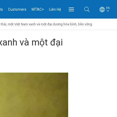
EN
Us
Customers
MTAC+
Liên Hệ
h thái, một Việt Nam xanh và một đại dương hòa bình, bền vững
xanh và một đại