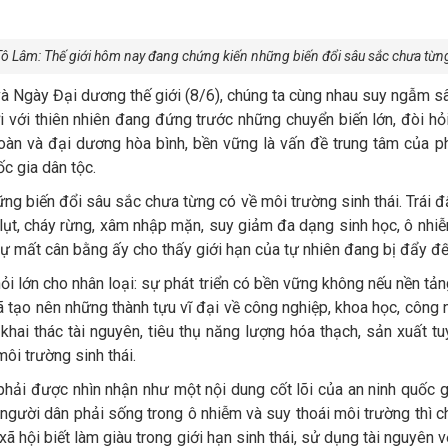
Tô Lâm: Thế giới hôm nay đang chứng kiến những biến đổi sâu sắc chưa từng
và Ngày Đại dương thế giới (8/6), chúng ta cùng nhau suy ngẫm s
i với thiên nhiên đang đứng trước những chuyển biến lớn, đòi hỏi 
àn và đại dương hòa bình, bền vững là vấn đề trung tâm của phát
c gia dân tộc.
g biến đổi sâu sắc chưa từng có về môi trường sinh thái. Trái đất 
ũ lụt, cháy rừng, xâm nhập mặn, suy giảm đa dạng sinh học, ô nh
 Sự mất cân bằng ấy cho thấy giới hạn của tự nhiên đang bị đẩy 
i lớn cho nhân loại: sự phát triển có bền vững không nếu nền tả
ã tạo nên những thành tựu vĩ đại về công nghiệp, khoa học, công 
khai thác tài nguyên, tiêu thụ năng lượng hóa thạch, sản xuất tu
ôi trường sinh thái.
hải được nhìn nhận như một nội dung cốt lõi của an ninh quốc g
người dân phải sống trong ô nhiễm và suy thoái môi trường thì ch
xã hội biết làm giàu trong giới hạn sinh thái, sử dụng tài nguyên 