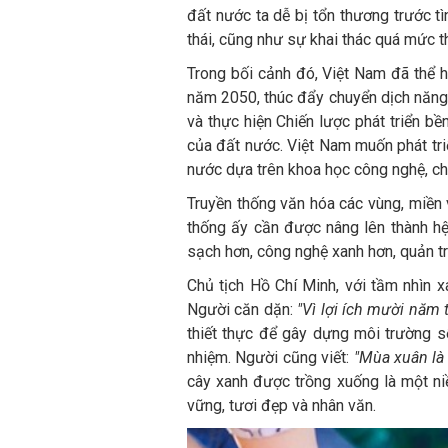
đất nước ta dễ bị tổn thương trước t
thái, cũng như sự khai thác quá mức t
Trong bối cảnh đó, Việt Nam đã thể 
năm 2050, thúc đẩy chuyển dịch năng 
và thực hiện Chiến lược phát triển bề
của đất nước. Việt Nam muốn phát triể
nước dựa trên khoa học công nghệ, ch
Truyền thống văn hóa các vùng, miền v
thống ấy cần được nâng lên thành hệ g
sạch hơn, công nghệ xanh hơn, quản tr
Chủ tịch Hồ Chí Minh, với tầm nhìn x
Người căn dặn:
"Vì lợi ích mười năm t
thiết thực để gây dựng môi trường số
nhiệm. Người cũng viết:
"Mùa xuân là 
cây xanh được trồng xuống là một ni
vững, tươi đẹp và nhân văn.