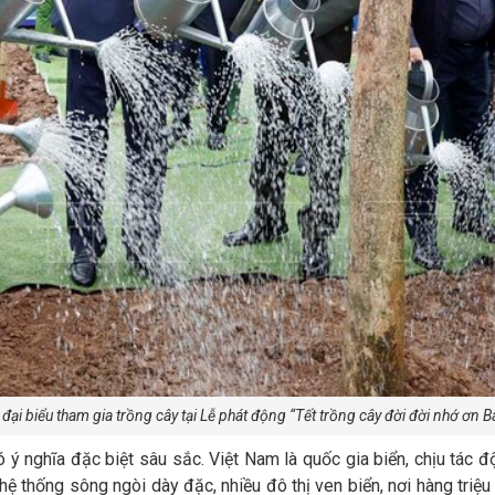
 đại biểu tham gia trồng cây tại Lễ phát động “Tết trồng cây đời đời nhớ 
 ý nghĩa đặc biệt sâu sắc. Việt Nam là quốc gia biển, chịu tác đ
hệ thống sông ngòi dày đặc, nhiều đô thị ven biển, nơi hàng tri