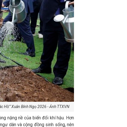
ơn Bác Hồ” Xuân Bính Ngọ 2026 - Ảnh TTXVN
ộng nặng nề của biến đổi khí hậu. Hơn
ệu ngư dân và cộng đồng sinh sống, nên