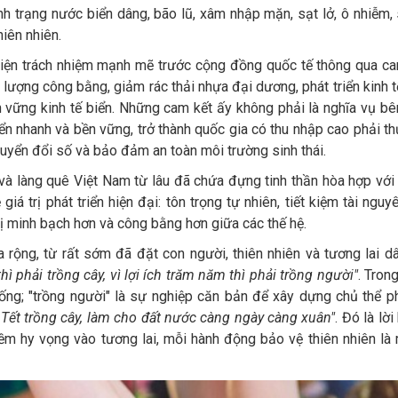
ình trạng nước biển dâng, bão lũ, xâm nhập mặn, sạt lở, ô nhiễm,
hiên nhiên.
hiện trách nhiệm mạnh mẽ trước cộng đồng quốc tế thông qua cam
lượng công bằng, giảm rác thải nhựa đại dương, phát triển kinh t
n vững kinh tế biển. Những cam kết ấy không phải là nghĩa vụ bê
n nhanh và bền vững, trở thành quốc gia có thu nhập cao phải th
uyển đổi số và bảo đảm an toàn môi trường sinh thái.
à làng quê Việt Nam từ lâu đã chứa đựng tinh thần hòa hợp với t
iá trị phát triển hiện đại: tôn trọng tự nhiên, tiết kiệm tài nguy
ị minh bạch hơn và công bằng hơn giữa các thế hệ.
a rộng, từ rất sớm đã đặt con người, thiên nhiên và tương lai dâ
hì phải trồng cây, vì lợi ích trăm năm thì phải trồng người"
. Tron
ng; "trồng người" là sự nghiệp căn bản để xây dựng chủ thể phá
Tết trồng cây, làm cho đất nước càng ngày càng xuân"
. Đó là lờ
ềm hy vọng vào tương lai, mỗi hành động bảo vệ thiên nhiên l