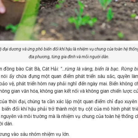
vệ đại dương và ứng phó biến đổi khí hậu là nhiệm vụ chung của toàn hệ thốn
địa phương, từng gia đình và mỗi người dân.
ặn đồng bào Cát Bà, Cát Hải:
"…rừng là vàng, biển là bạc. Rừng b
 nói ấy chứa đựng một quan điểm phát triển sâu sắc, quyền làm 
 bảo vệ, phát triển hôm nay phải nghĩ đến ngày mai. Biển không ch
không gian văn hóa, không gian kết nối và không gian chiến lược c
ủa thời đại, chúng ta cần xác lập một quan điểm chỉ đạo xuyên 
biến đổi khí hậu phải trở thành một trụ cột của mô hình phát tr
i nguyên và môi trường mà là nhiệm vụ chung của toàn hệ thống c
i dân.
 trung vào sáu nhóm nhiệm vụ lớn.