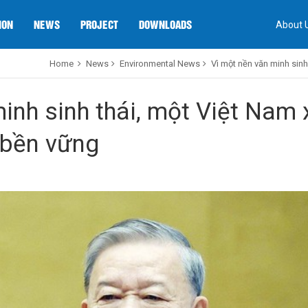
ION
NEWS
PROJECT
DOWNLOADS
About 
Home
News
Environmental News
Vì một nền văn minh sin
inh sinh thái, một Việt Nam 
 bền vững