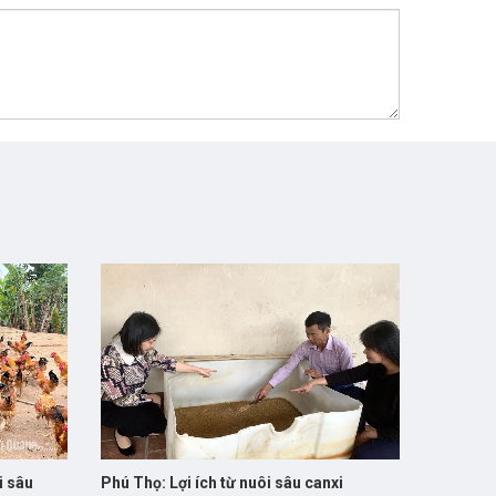
i sâu
Phú Thọ: Lợi ích từ nuôi sâu canxi