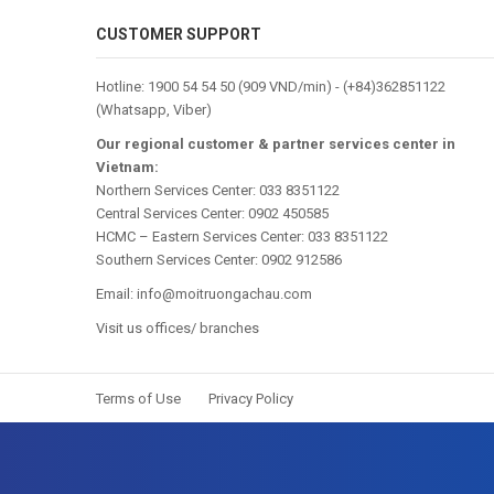
CUSTOMER SUPPORT
Hotline:
1900 54 54 50
(909 VND/min) - (
+84)362851122
(Whatsapp, Viber)
Our regional customer & partner services center in
Vietnam:
Northern Services Center: 033 8351122
Central Services Center: 0902 450585
HCMC – Eastern Services Center: 033 8351122
Southern Services Center: 0902 912586
Email:
info@moitruongachau.com
Visit us offices/ branches
Terms of Use
Privacy Policy