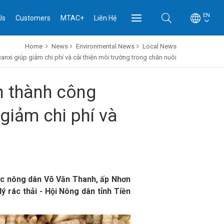
EN
Us
Customers
MTAC+
Liên Hệ
Home
News
Environmental News
Local News
nxi giúp giảm chi phí và cải thiện môi trường trong chăn nuôi
n thành công
giảm chi phí và
được nông dân Võ Văn Thanh, ấp Nhơn
ý rác thải - Hội Nông dân tỉnh Tiền