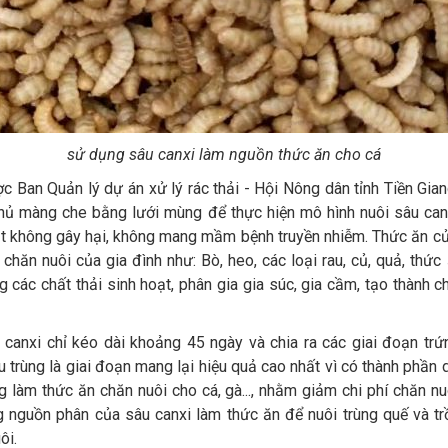
sử dụng sâu canxi làm nguồn thức ăn cho cá
c Ban Quản lý dự án xử lý rác thải - Hội Nông dân tỉnh Tiền Gian
hủ màng che bằng lưới mùng để thực hiện mô hình nuôi sâu canx
vật không gây hại, không mang mầm bệnh truyền nhiễm. Thức ăn của
 chăn nuôi của gia đình như: Bò, heo, các loại rau, củ, quả, thức 
g các chất thải sinh hoạt, phân gia gia súc, gia cầm, tạo thành 
canxi chỉ kéo dài khoảng 45 ngày và chia ra các giai đoạn trứng
ấu trùng là giai đoạn mang lại hiệu quả cao nhất vì có thành phần
g làm thức ăn chăn nuôi cho cá, gà..., nhằm giảm chi phí chăn nu
nguồn phân của sâu canxi làm thức ăn để nuôi trùng quế và trồ
ôi.