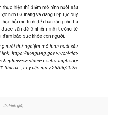
 thực hiện thí điểm mô hình nuôi sâu
ược hơn 03 tháng và đang tiếp tục duy
ân học hỏi mô hình để nhân rộng cho bà
ết được vấn đề ô nhiễm môi trường từ
ng, đảm bảo sức khỏe con người.
ông nuôi thử nghiệm mô hình nuôi sâu
nk: https://tiengiang.gov.vn/chi-tiet-
hi-phi-va-cai-thien-moi-truong-trong-
anxi , truy cập ngày 25/05/2025.
5
(
0
đánh giá)