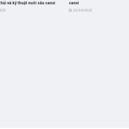
 thải và kỹ thuật nuôi sâu canxi
canxi
viên nông dân
2025
25/04/2025