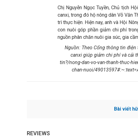
Chị Nguyễn Ngọc Tuyền, Chủ tịch Hội
canxi, trong đó hộ nông dân Võ Văn T
trì thực hiện. Hiện nay, anh và Hội N
con nuôi góp phần giảm chi phí tron
nguồn phân chăn nuôi gia súc, gia cầ
Nguồn: Theo Cổng thông tin điện 
canxi giúp giảm chi phí và cải 
tin?/nong-dan-vo-van-thanh-thuc-hie
chan-nuoi/49013597#:~:text
Bài viết h
REVIEWS