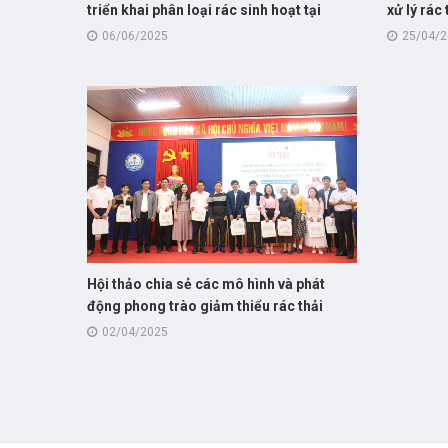
triển khai phân loại rác sinh hoạt tại
xử lý rác
nguồn trong năm 2025
cho hội 
06/06/2025
25/04/
Hội thảo chia sẻ các mô hình và phát
động phong trào giảm thiểu rác thải
nhựa trong trường học trên địa bàn
02/04/2025
huyện Phú Vang