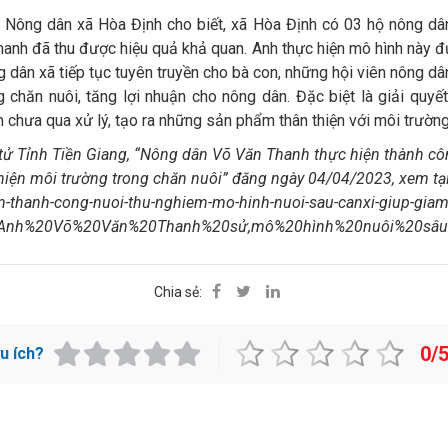
 Nông dân xã Hòa Định cho biết, xã Hòa Định có 03 hộ nông dân
hanh đã thu được hiệu quả khả quan. Anh thực hiện mô hình này đ
ông dân xã tiếp tục tuyên truyền cho bà con, những hội viên nông d
g chăn nuôi, tăng lợi nhuận cho nông dân. Đặc biệt là giải quy
m chưa qua xử lý, tạo ra những sản phẩm thân thiện với môi trườ
tử Tỉnh Tiền Giang, “Nông dân Võ Văn Thanh thực hiện thành c
thiện môi trường trong chăn nuôi” đăng ngày 04/04/2023, xem tại li
n-thanh-cong-nuoi-thu-nghiem-mo-hinh-nuoi-sau-canxi-giup-giam-c
=Anh%20Võ%20Văn%20Thanh%20sử,mô%20hình%20nuôi%20sâu%20c
Chia sẻ:
0/
ữu ích?