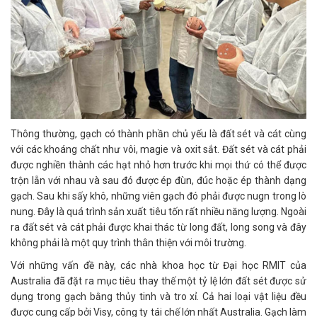
Thông thường, gạch có thành phần chủ yếu là đất sét và cát cùng
với các khoáng chất như vôi, magie và oxit sắt. Đất sét và cát phải
được nghiền thành các hạt nhỏ hơn trước khi mọi thứ có thể được
trộn lẫn với nhau và sau đó được ép đùn, đúc hoặc ép thành dạng
gạch. Sau khi sấy khô, những viên gạch đó phải được nugn trong lò
nung. Đây là quá trình sản xuất tiêu tốn rất nhiều năng lượng. Ngoài
ra đất sét và cát phải được khai thác từ long đất, long song và đây
không phải là một quy trình thân thiện với môi trường.
Với những vấn đề này, các nhà khoa học từ Đại học RMIT của
Australia đã đặt ra mục tiêu thay thế một tỷ lệ lớn đất sét được sử
dụng trong gạch bằng thủy tinh và tro xỉ. Cả hai loại vật liệu đều
được cung cấp bởi Visy, công ty tái chế lớn nhất Australia. Gạch làm