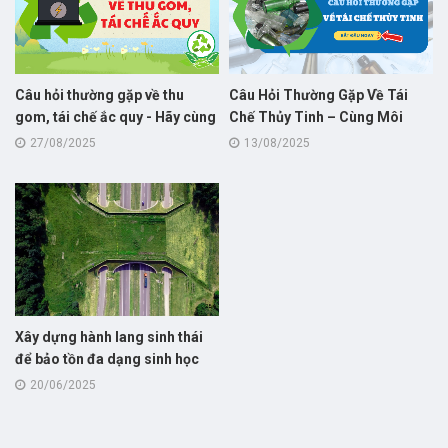
Câu hỏi thường gặp về thu
Câu Hỏi Thường Gặp Về Tái
gom, tái chế ắc quy - Hãy cùng
Chế Thủy Tinh – Cùng Môi
Môi Trường Á Châu giải đáp!
Trường Á Châu Giải Đáp!
27/08/2025
13/08/2025
Xây dựng hành lang sinh thái
để bảo tồn đa dạng sinh học
20/06/2025