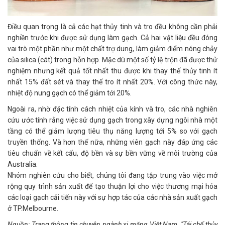
Điều quan trọng là cả các hạt thủy tinh và tro đều không cần phải
nghiền trước khi được sử dụng làm gạch. Cả hai vật liệu đều đóng
vai trò một phần như một chất trợ dung, làm giảm điểm nóng chảy
của silica (cát) trong hỗn hợp. Mặc dù một số tỷ lệ trộn đã được thử
nghiệm nhưng kết quả tốt nhất thu được khi thay thế thủy tinh ít
nhất 15% đất sét và thay thế tro ít nhất 20%. Với công thức này,
nhiệt độ nung gạch có thể giảm tới 20%.
Ngoài ra, nhờ đặc tính cách nhiệt của kính và tro, các nhà nghiên
cứu ước tính rằng việc sử dụng gạch trong xây dựng ngôi nhà một
tầng có thể giảm lượng tiêu thụ năng lượng tới 5% so với gạch
truyền thống. Và hơn thế nữa, những viên gạch này đáp ứng các
tiêu chuẩn về kết cấu, độ bền và sự bền vững về môi trường của
Australia.
Nhóm nghiên cứu cho biết, chúng tôi đang tập trung vào việc mở
rộng quy trình sản xuất để tạo thuận lợi cho việc thương mại hóa
các loại gạch cải tiến này với sự hợp tác của các nhà sản xuất gạch
ở TP.Melbourne.
Nguồn: Trang thông tin chuyên ngành xi măng Việt Nam, "Tái chế thủy