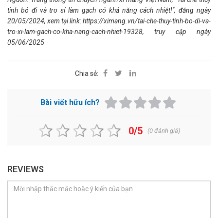
tinh bỏ đi và tro sỉ làm gạch có khả năng cách nhiệt!", đăng ngày
20/05/2024, xem tại link:
https://ximang.vn/tai-che-thuy-tinh-bo-di-va-
tro-xi-lam-gach-co-kha-nang-cach-nhiet-19328
, t
ruy cập ngày
05/06/2025
Chia sẻ:
Bài viết hữu ích?
0/5
(
0
đánh giá)
REVIEWS