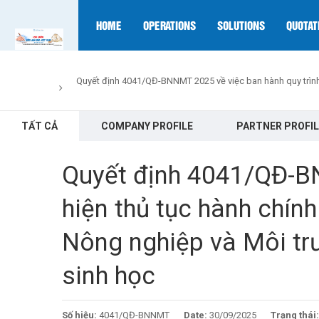
HOME
OPERATIONS
SOLUTIONS
QUOTAT
Quyết định 4041/QĐ-BNNMT 2025 về việc ban hành quy trình n
TẤT CẢ
COMPANY PROFILE
PARTNER PROFIL
Quyết định 4041/QĐ-BN
hiện thủ tục hành chín
Nông nghiệp và Môi trư
sinh học
Số hiệu:
4041/QĐ-BNNMT
Date:
30/09/2025
Trạng thái: