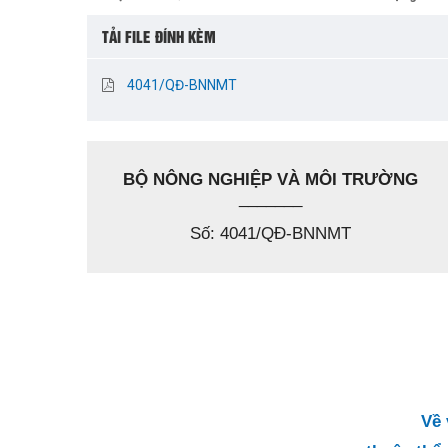
TẢI FILE ĐÍNH KÈM
4041/QĐ-BNNMT
BỘ NÔNG NGHIỆP VÀ MÔI TRƯỜNG
_______
Số: 4041/QĐ-BNNMT
Về 