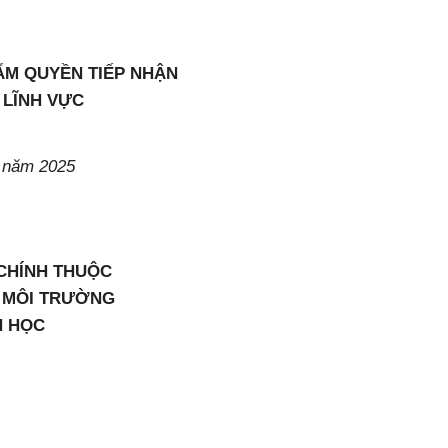
ẨM QUYỀN TIẾP NHẬN
 LĨNH VỰC
 năm 2025
 CHÍNH THUỘC
À MÔI TRƯỜNG
H HỌC