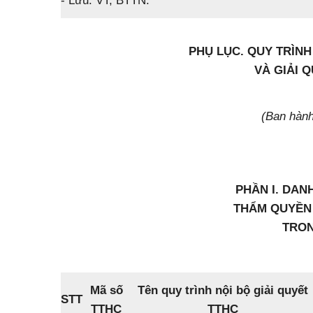
- Lưu: VT, BTTN.
PHỤ LỤC. QUY TRÌN
VÀ GIẢI 
(Ban hàn
PHẦN I. DAN
THẨM QUYỀN 
TRON
Mã số
Tên quy trình nội bộ giải quyết
STT
TTHC
TTHC