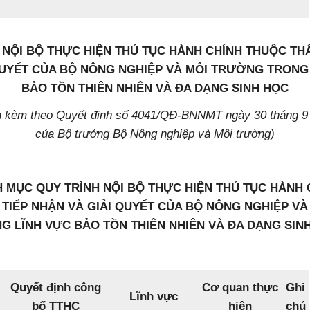
H NỘI BỘ THỰC HIỆN THỦ TỤC HÀNH CHÍNH THUỘC TH
QUYẾT CỦA BỘ NÔNG NGHIỆP VÀ MÔI TRƯỜNG TRONG
BẢO TỒN THIÊN NHIÊN VÀ ĐA DẠNG SINH HỌC
h kèm theo Quyết định số 4041/QĐ-BNNMT ngày 30 tháng 9
của Bộ trưởng Bộ Nông nghiệp và Môi trường)
H MỤC QUY TRÌNH NỘI BỘ THỰC HIỆN THỦ TỤC HÀNH
TIẾP NHẬN VÀ GIẢI QUYẾT CỦA BỘ NÔNG NGHIỆP V
G LĨNH VỰC BẢO TỒN THIÊN NHIÊN VÀ ĐA DẠNG SIN
Quyết định công
Cơ quan thực
Ghi
Lĩnh vực
bố TTHC
hiện
chú