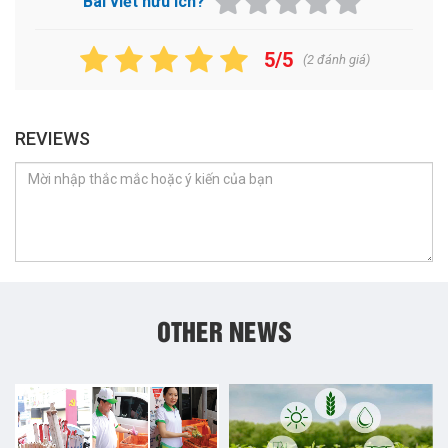
Bài viết hữu ích?
5/5
(
2
đánh giá)
REVIEWS
OTHER NEWS