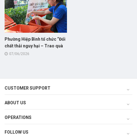
Phường Hiệp Bình tổ chức “Đổi
chất thải nguy hại – Trao quà
sống xanh” trong Ngày hội Môi
07/06/2026
trường năm 2026
CUSTOMER SUPPORT
ABOUT US
OPERATIONS
FOLLOW US