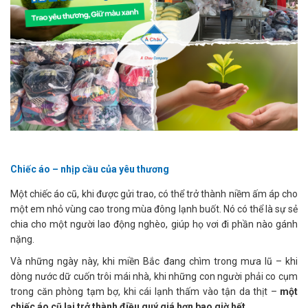
Chiếc áo – nhịp cầu của yêu thương
Một chiếc áo cũ, khi được gửi trao, có thể trở thành niềm ấm áp cho
một em nhỏ vùng cao trong mùa đông lạnh buốt. Nó có thể là sự sẻ
chia cho một người lao động nghèo, giúp họ vơi đi phần nào gánh
nặng.
Và những ngày này, khi miền Bắc đang chìm trong mưa lũ – khi
dòng nước dữ cuốn trôi mái nhà, khi những con người phải co cụm
trong căn phòng tạm bợ, khi cái lạnh thấm vào tận da thịt –
một
chiếc áo cũ lại trở thành điều quý giá hơn bao giờ hết.