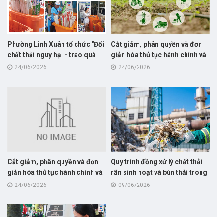
Phường Linh Xuân tổ chức "Đổi
Cắt giảm, phân quyền và đơn
chất thải nguy hại - trao quà
giản hóa thủ tục hành chính và
sống xanh" trong Ngày hội Môi
cắt giảm, đơn giản hoá điều
24/06/2026
24/06/2026
trường
kiện kinh doanh thuộc phạm vi
quản lý của Bộ Nông nghiệp và
Môi trường
Cắt giảm, phân quyền và đơn
Quy trình đồng xử lý chất thải
giản hóa thủ tục hành chính và
rắn sinh hoạt và bùn thải trong
cắt giảm, đơn giản hoá điều
lò nung xi măng
24/06/2026
09/06/2026
kiện kinh doanh thuộc phạm vi
quản lý của Bộ Nông nghiệp và
Môi trường