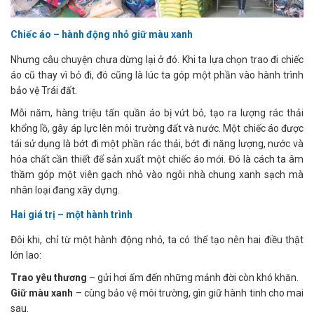
Chiếc áo – hành động nhỏ giữ màu xanh
Nhưng câu chuyện chưa dừng lại ở đó. Khi ta lựa chọn trao đi chiếc
áo cũ thay vì bỏ đi, đó cũng là lúc ta góp một phần vào hành trình
bảo vệ Trái đất.
Mỗi năm, hàng triệu tấn quần áo bị vứt bỏ, tạo ra lượng rác thải
khổng lồ, gây áp lực lên môi trường đất và nước. Một chiếc áo được
tái sử dụng là bớt đi một phần rác thải, bớt đi năng lượng, nước và
hóa chất cần thiết để sản xuất một chiếc áo mới. Đó là cách ta âm
thầm góp một viên gạch nhỏ vào ngôi nhà chung xanh sạch mà
nhân loại đang xây dựng.
Hai giá trị – một hành trình
Đôi khi, chỉ từ một hành động nhỏ, ta có thể tạo nên hai điều thật
lớn lao:
Trao yêu thương
– gửi hơi ấm đến những mảnh đời còn khó khăn.
Giữ màu xanh
– cùng bảo vệ môi trường, gìn giữ hành tinh cho mai
sau.