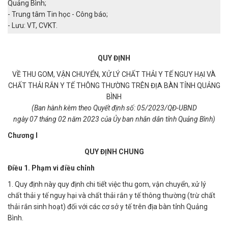
Quảng Bình;
- Trung tâm Tin học - Công báo;
- Lưu: VT, CVKT.
QUY ĐỊNH
VỀ THU GOM, VẬN CHUYỂN, XỬ LÝ CHẤT THẢI Y TẾ NGUY HẠI VÀ
CHẤT THẢI RẮN Y TẾ THÔNG THƯỜNG TRÊN ĐỊA BÀN TỈNH QUẢNG
BÌNH
(Ban hành kèm theo Quyết định số: 05/2023/QĐ-UBND
ngày 07
tháng 0
2 nă
m 2023 của Ủy ban nhân dân tỉnh Quảng Bình)
Chương I
QUY ĐỊNH CHUNG
Điều 1. Phạm vi điều chỉnh
1. Quy định này quy định chi tiết việc thu gom, vận chuyển, xử lý
chất thải y tế nguy hại và chất thải rắn y tế thông thường (trừ chất
thải rắn sinh hoạt) đối với các cơ sở y tế trên địa bàn tỉnh Quảng
Bình.