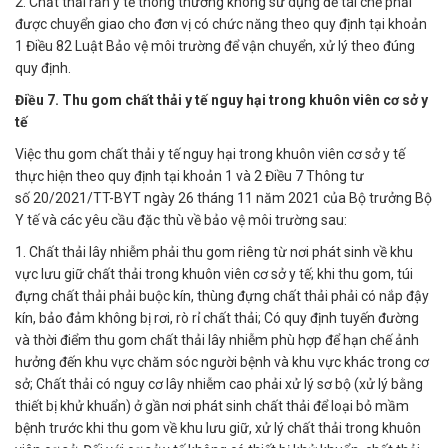
2. Chất thải rắn y tế thông thường không sử dụng để tái chế phải
được chuyển giao cho đơn vị có chức năng theo quy định tại khoản
1 Điều 82 Luật Bảo vệ môi trường để vận chuyển, xử lý theo đúng
quy định.
Điều 7. Thu gom chất thải y tế nguy hại trong khuôn viên cơ sở y
tế
Việc thu gom chất thải y tế nguy hại trong khuôn viên cơ sở y tế
thực hiện theo quy định tại khoản 1 và 2 Điều 7 Thông tư
số 20/2021/TT-BYT ngày 26 tháng 11 năm 2021 của Bộ trưởng Bộ
Y tế và các yêu cầu đặc thù về bảo vệ môi trường sau:
1. Chất thải lây nhiễm phải thu gom riêng từ nơi phát sinh về khu
vực lưu giữ chất thải trong khuôn viên cơ sở y tế; khi thu gom, túi
đựng chất thải phải buộc kín, thùng đựng chất thải phải có nắp đậy
kín, bảo đảm không bị rơi, rò rỉ chất thải; Có quy định tuyến đường
và thời điểm thu gom chất thải lây nhiễm phù hợp để hạn chế ảnh
hưởng đến khu vực chăm sóc người bệnh và khu vực khác trong cơ
sở; Chất thải có nguy cơ lây nhiễm cao phải xử lý sơ bộ (xử lý bằng
thiết bị khử khuẩn) ở gần nơi phát sinh chất thải để loại bỏ mầm
bệnh trước khi thu gom về khu lưu giữ, xử lý chất thải trong khuôn