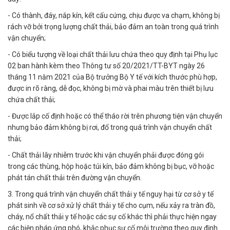
- Có thành, đáy, nắp kín, kết cấu cứng, chịu được va chạm, không bị
rách vỡ bởi trọng lượng chất thải, bảo đảm an toàn trong quá trình
vận chuyển;
- Có biểu tượng về loại chất thải lưu chứa theo quy định tại Phụ lục
02 ban hành kèm theo Thông tư số 20/2021/TT-BYT ngày 26
tháng 11 năm 2021 của Bộ trưởng Bộ Y tế với kích thước phù hợp,
được in rõ ràng, dễ đọc, không bị mờ và phai màu trên thiết bị lưu
chứa chất thải;
- Được lắp cố định hoặc có thể tháo rời trên phương tiện vận chuyển
nhưng bảo đảm không bị rơi, đổ trong quá trình vận chuyển chất
thải;
- Chất thải lây nhiễm trước khi vận chuyển phải được đóng gói
trong các thùng, hộp hoặc túi kín, bảo đảm không bị bục, vỡ hoặc
phát tán chất thải trên đường vận chuyển.
3. Trong quá trình vận chuyển chất thải y tế nguy hại từ cơ sở y tế
phát sinh về cơ sở xử lý chất thải y tế cho cụm, nếu xảy ra tràn đồ,
cháy, nổ chất thải y tế hoặc các sự cố khác thì phải thực hiện ngay
các biện pháp ứng phó, khắc phục sự cố môi trường theo quy định