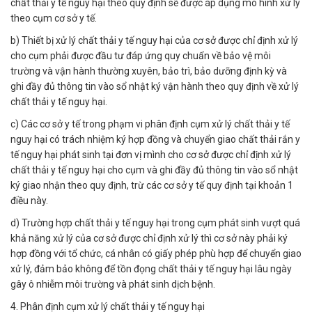
chất thải y tế nguy hại theo quy định sẽ được áp dụng mô hình xử lý
theo cụm cơ sở y tế.
b) Thiết bị xử lý chất thải y tế nguy hại của cơ sở được chỉ định xử lý
cho cụm phải được đầu tư đáp ứng quy chuẩn về bảo vệ môi
trường và vận hành thường xuyên, bảo trì, bảo dưỡng định kỳ và
ghi đầy đủ thông tin vào sổ nhật ký vận hành theo quy định về xử lý
chất thải y tế nguy hại.
c) Các cơ sở y tế trong phạm vi phân định cụm xử lý chất thải y tế
nguy hại có trách nhiệm ký hợp đồng và chuyển giao chất thải rắn y
tế nguy hại phát sinh tại đơn vị mình cho cơ sở được chỉ định xử lý
chất thải y tế nguy hại cho cụm và ghi đầy đủ thông tin vào sổ nhật
ký giao nhận theo quy định, trừ các cơ sở y tế quy định tại khoản 1
điều này.
d) Trường hợp chất thải y tế nguy hại trong cụm phát sinh vượt quá
khả năng xử lý của cơ sở được chỉ định xử lý thì cơ sở này phải ký
hợp đồng với tổ chức, cá nhân có giấy phép phù hợp để chuyển giao
xử lý, đảm bảo không để tồn đọng chất thải y tế nguy hại lâu ngày
gây ô nhiễm môi trường và phát sinh dịch bệnh.
4. Phân định cụm xử lý chất thải y tế nguy hại