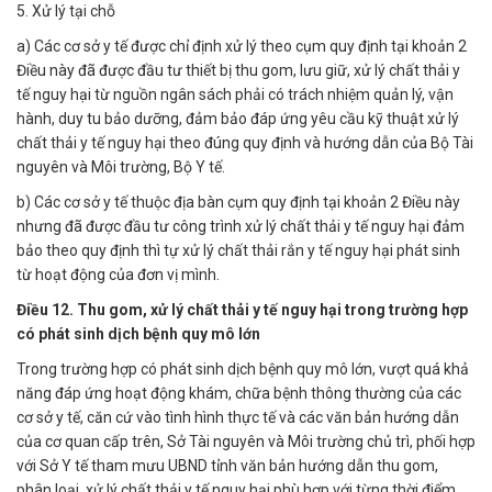
5. Xử lý tại chỗ
a) Các cơ sở y tế được chỉ định xử lý theo cụm quy định tại khoản 2
Điều này đã được đầu tư thiết bị thu gom, lưu giữ, xử lý chất thải y
tế nguy hại từ nguồn ngân sách phải có trách nhiệm quản lý, vận
hành, duy tu bảo dưỡng, đảm bảo đáp ứng yêu cầu kỹ thuật xử lý
chất thải y tế nguy hại theo đúng quy định và hướng dẫn của Bộ Tài
nguyên và Môi trường, Bộ Y tế.
b) Các cơ sở y tế thuộc địa bàn cụm quy định tại khoản 2 Điều này
nhưng đã được đầu tư công trình xử lý chất thải y tế nguy hại đảm
bảo theo quy định thì tự xử lý chất thải rắn y tế nguy hại phát sinh
từ hoạt động của đơn vị mình.
Điều 12. Thu gom, xử lý chất thải y tế nguy hại trong trường hợp
có phát sinh dịch bệnh quy mô lớn
Trong trường hợp có phát sinh dịch bệnh quy mô lớn, vượt quá khả
năng đáp ứng hoạt động khám, chữa bệnh thông thường của các
cơ sở y tế, căn cứ vào tình hình thực tế và các văn bản hướng dẫn
của cơ quan cấp trên, Sở Tài nguyên và Môi trường chủ trì, phối hợp
với Sở Y tế tham mưu UBND tỉnh văn bản hướng dẫn thu gom,
phân loại, xử lý chất thải y tế nguy hại phù hợp với từng thời điểm