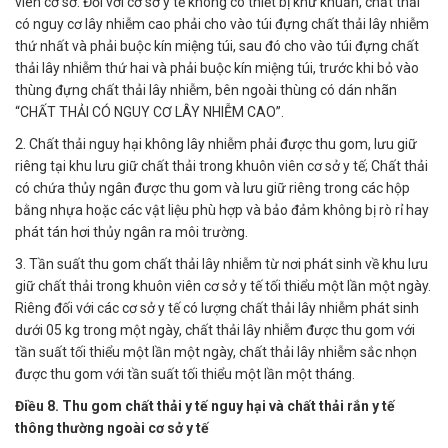
viên cơ sở. Đối với cơ sở y tế không có thiết bị khử khuẩn, chất thải
có nguy cơ lây nhiễm cao phải cho vào túi đựng chất thải lây nhiễm
thứ nhất và phải buộc kín miệng túi, sau đó cho vào túi đựng chất
thải lây nhiễm thứ hai và phải buộc kín miệng túi, trước khi bỏ vào
thùng đựng chất thải lây nhiễm, bên ngoài thùng có dán nhãn
“CHẤT THẢI CÓ NGUY CƠ LÂY NHIỄM CAO”.
2. Chất thải nguy hại không lây nhiễm phải được thu gom, lưu giữ
riêng tại khu lưu giữ chất thải trong khuôn viên cơ sở y tế; Chất thải
có chứa thủy ngân được thu gom và lưu giữ riêng trong các hộp
bằng nhựa hoặc các vật liệu phù hợp và bảo đảm không bị rò rỉ hay
phát tán hơi thủy ngân ra môi trường.
3. Tần suất thu gom chất thải lây nhiễm từ nơi phát sinh về khu lưu
giữ chất thải trong khuôn viên cơ sở y tế tối thiểu một lần một ngày.
Riêng đối với các cơ sở y tế có lượng chất thải lây nhiễm phát sinh
dưới 05 kg trong một ngày, chất thải lây nhiễm được thu gom với
tần suất tối thiểu một lần một ngày, chất thải lây nhiễm sắc nhọn
được thu gom với tần suất tối thiểu một lần một tháng.
Điều 8. Thu gom chất thải y tế nguy hại và chất thải rắn y tế
thông thường ngoài cơ sở y tế