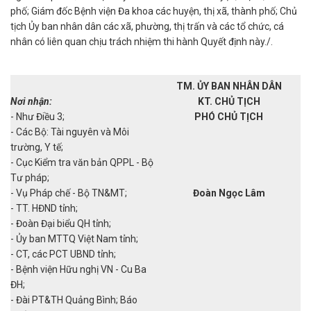
phố; Giám đốc Bệnh viện Đa khoa các huyện, thị xã, thành phố; Chủ
tịch Ủy ban nhân dân các xã, phường, thị trấn và các tổ chức, cá
nhân có liên quan chịu trách nhiệm thi hành Quyết định này./.
TM. ỦY BAN NHÂN DÂN
Nơi nhận:
KT. CHỦ TỊCH
- Như Điều 3;
PHÓ CHỦ TỊCH
- Các Bộ: Tài nguyên và Môi
trường, Y tế;
- Cục Kiểm tra văn bản QPPL - Bộ
Tư pháp;
- Vụ Pháp chế - Bộ TN&MT;
Đoàn Ngọc Lâm
- TT. HĐND tỉnh;
- Đoàn Đại biểu QH tỉnh;
- Ủy ban MTTQ Việt Nam tỉnh;
- CT, các PCT UBND tỉnh;
- Bệnh viện Hữu nghị VN - Cu Ba
ĐH;
- Đài PT&TH Quảng Bình; Báo