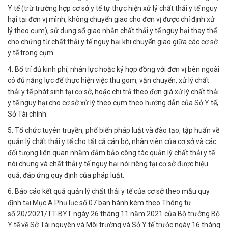
Y tế (trừ trường hợp cơ sở y tế tự thực hiện xử lý chất thải y tế nguy
hại tại đơn vị mình, không chuyển giao cho đơn vị được chỉ định xử
lý theo cụm), sử dụng sổ giao nhận chất thải y tế nguy hại thay thế
cho chứng từ chất thải y tế nguy hại khi chuyển giao giữa các cơ sở
y tế trong cụm.
4. Bố trí đủ kinh phí, nhân lực hoặc ký hợp đồng với đơn vị bên ngoài
có đủ năng lực để thực hiện việc thu gom, vận chuyển, xử lý chất
thải y tế phát sinh tại cơ sở, hoặc chi trả theo đơn giá xử lý chất thải
y tế nguy hại cho cơ sở xử lý theo cụm theo hướng dẫn của Sở Y tế,
Sở Tài chính.
5. Tổ chức tuyên truyền, phổ biến pháp luật và đào tạo, tập huấn về
quản lý chất thải y tế cho tất cả cán bộ, nhân viên của cơ sở và các
đối tượng liên quan nhằm đảm bảo công tác quản lý chất thải y tế
nói chung và chất thải y tế nguy hại nói riêng tại cơ sở được hiệu
quả, đáp ứng quy định của pháp luật.
6. Báo cáo kết quả quản lý chất thải y tế của cơ sở theo mẫu quy
định tại Mục A Phụ lục số 07 ban hành kèm theo Thông tư
số 20/2021/TT-BYT ngày 26 tháng 11 năm 2021 của Bộ trưởng Bộ
Y tế về Sở Tài nguyên và Môi trường và Sở Y tế trước ngày 16 tháng