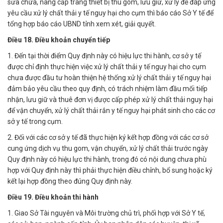
sửa chữa, nâng cấp trang thiết bị thu gom, lưu giữ, xử lý để đáp ứng
yêu cầu xử lý chất thải y tế nguy hại cho cụm thì báo cáo Sở Y tế để
tổng hợp báo cáo UBND tỉnh xem xét, giải quyết.
Điều 18. Điều khoản chuyển tiếp
1. Đến tại thời điểm Quy định này có hiệu lực thi hành, cơ sở y tế
được chỉ định thực hiện việc xử lý chất thải y tế nguy hại cho cụm
chưa được đầu tư hoàn thiện hệ thống xử lý chất thải y tế nguy hại
đảm bảo yêu cầu theo quy định, có trách nhiệm làm đầu mối tiếp
nhận, lưu giữ và thuê đơn vị được cấp phép xử lý chất thải nguy hại
để vận chuyển, xử lý chất thải rắn y tế nguy hại phát sinh cho các cơ
sở y tế trong cụm.
2. Đối với các cơ sở y tế đã thực hiện ký kết hợp đồng với các cơ sở
cung ứng dịch vụ thu gom, vận chuyển, xử lý chất thải trước ngày
Quy định này có hiệu lực thi hành, trong đó có nội dung chưa phù
hợp với Quy định này thì phải thực hiện điều chỉnh, bổ sung hoặc ký
kết lại hợp đồng theo đúng Quy định này.
Điều 19. Điều khoản thi hành
1. Giao Sở Tài nguyên và Môi trường chủ trì, phối hợp với Sở Y tế,