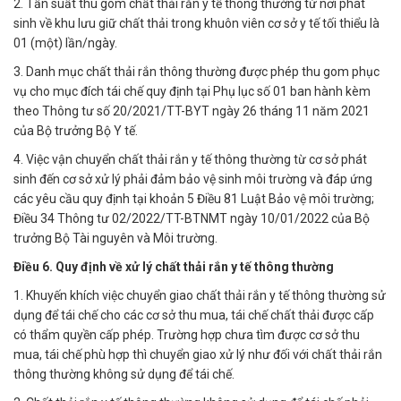
2. Tần suất thu gom chất thải rắn y tế thông thường từ nơi phát
sinh về khu lưu giữ chất thải trong khuôn viên cơ sở y tế tối thiểu là
01 (một) lần/ngày.
3. Danh mục chất thải rắn thông thường được phép thu gom phục
vụ cho mục đích tái chế quy định tại Phụ lục số 01 ban hành kèm
theo Thông tư số 20/2021/TT-BYT ngày 26 tháng 11 năm 2021
của Bộ trưởng Bộ Y tế.
4. Việc vận chuyển chất thải rắn y tế thông thường từ cơ sở phát
sinh đến cơ sở xử lý phải đảm bảo vệ sinh môi trường và đáp ứng
các yêu cầu quy định tại khoản 5 Điều 81 Luật Bảo vệ môi trường;
Điều 34 Thông tư 02/2022/TT-BTNMT ngày 10/01/2022 của Bộ
trưởng Bộ Tài nguyên và Môi trường.
Điều 6. Quy định về xử lý chất thải rắn y tế thông thường
1. Khuyến khích việc chuyển giao chất thải rắn y tế thông thường sử
dụng để tái chế cho các cơ sở thu mua, tái chế chất thải được cấp
có thẩm quyền cấp phép. Trường hợp chưa tìm được cơ sở thu
mua, tái chế phù hợp thì chuyển giao xử lý như đối với chất thải rắn
thông thường không sử dụng để tái chế.