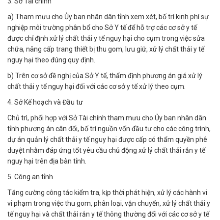
3. Sở Tài chính
a) Tham mưu cho Ủy ban nhân dân tỉnh xem xét, bố trí kinh phí sự
nghiệp môi trường phân bổ cho Sở Y tế để hỗ trợ các cơ sở y tế
được chỉ định xử lý chất thải y tế nguy hại cho cụm trong việc sửa
chữa, nâng cấp trang thiết bị thu gom, lưu giữ, xử lý chất thải y tế
nguy hại theo đúng quy định.
b) Trên cơ sở đề nghị của Sở Y tế, thẩm định phương án giá xử lý
chất thải y tế nguy hại đối với các cơ sở y tế xử lý theo cụm.
4. Sở Kế hoạch và Đầu tư
Chủ trì, phối hợp với Sở Tài chính tham mưu cho Ủy ban nhân dân
tỉnh phương án cân đối, bố trí nguồn vốn đầu tư cho các công trình,
dự án quản lý chất thải y tế nguy hại được cấp có thẩm quyền phê
duyệt nhằm đáp ứng tốt yêu cầu chủ động xử lý chất thải rắn y tế
nguy hại trên địa bàn tỉnh.
5. Công an tỉnh
Tăng cường công tác kiểm tra, kịp thời phát hiện, xử lý các hành vi
vi phạm trong việc thu gom, phân loại, vận chuyển, xử lý chất thải y
tế nguy hại và chất thải rắn y tế thông thường đối với các cơ sở y tế