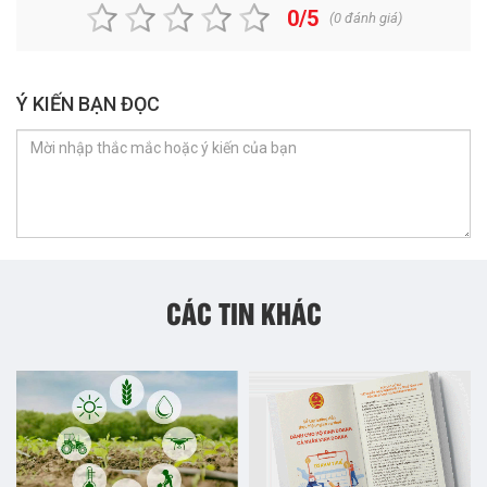
0/5
(
0
đánh giá)
Ý KIẾN BẠN ĐỌC
CÁC TIN KHÁC