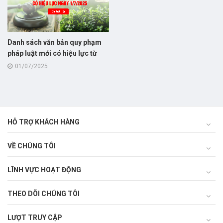
Danh sách văn bản quy phạm
pháp luật mới có hiệu lực từ
1/7/2025 trong lĩnh vực nông
01/07/2025
nghiệp và môi trường
HỖ TRỢ KHÁCH HÀNG
VỀ CHÚNG TÔI
LĨNH VỰC HOẠT ĐỘNG
THEO DÕI CHÚNG TÔI
LƯỢT TRUY CẬP