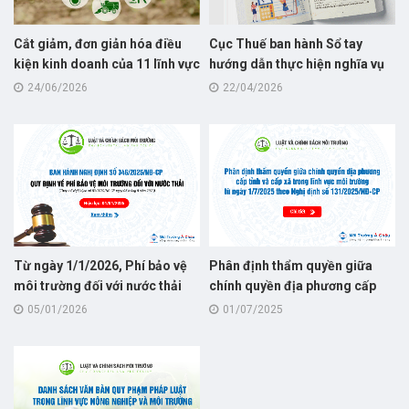
Cắt giảm, đơn giản hóa điều
Cục Thuế ban hành Sổ tay
kiện kinh doanh của 11 lĩnh vực
hướng dẫn thực hiện nghĩa vụ
nông nghiệp và môi trường
thuế dành cho hộ kinh doanh
24/06/2026
22/04/2026
năm 2026
Từ ngày 1/1/2026, Phí bảo vệ
Phân định thẩm quyền giữa
môi trường đối với nước thải
chính quyền địa phương cấp
quy định tại Nghị định số
tỉnh và cấp xã trong lĩnh vực
05/01/2026
01/07/2025
346/2025/NĐ-CP, thay thế cho
môi trường từ ngày 1/7/2025
Nghị định số 53/2020/NĐ-CP
theo Nghị định số
131/2025/NĐ-CP