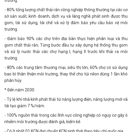
trường.
- 80% tổng lượng chất thải rắn công nghiệp thông thường tại các cơ
sở sản xuất, kinh doanh, dịch vụ và làng nghề phát sinh được thu
gom, tái sử dụng, tái chế và xử lý đảm bảo yêu cầu bảo vệ môi
trường.
- Đảm bảo 90% các chợ trên địa bàn thực hiện phân loại và thu
gom chất thải rắn; Từng bước đầu tư xây dựng hệ thống thu gom
và xử lý nước thải các chợ hạng I, hạng II trước khi thải ra môi
trường.
- 80% các trung tâm thương mại, siêu thị lớn, 60% chợ có sử dụng
bao bì thân thiện môi trường, thay thế cho túi nilon dùng 1 lần khó
phân hủy.
* Đến năm 2030:
- Tỷ lệ khí nhà kính phát thải từ năng lượng điện, năng lượng mới và
tái tạo giảm 7 %/năm.
- 100% nguồn thải trong các lĩnh vực công nghiệp có nguy cơ gây ô
nhiễm môi trường được đánh giá, kiểm kê.
- Có ít nhất 01 KCN đạt chuẩn KCN sinh thái theo tiêu chí quốc gia.