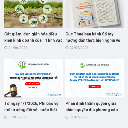
Cắt giảm, đơn giản hóa điều
Cục Thuế ban hành Sổ tay
kiện kinh doanh của 11 lĩnh vực
hướng dẫn thực hiện nghĩa vụ
nông nghiệp và môi trường
thuế dành cho hộ kinh doanh
24/06/2026
22/04/2026
năm 2026
Từ ngày 1/1/2026, Phí bảo vệ
Phân định thẩm quyền giữa
môi trường đối với nước thải
chính quyền địa phương cấp
quy định tại Nghị định số
tỉnh và cấp xã trong lĩnh vực
05/01/2026
01/07/2025
346/2025/NĐ-CP, thay thế cho
môi trường từ ngày 1/7/2025