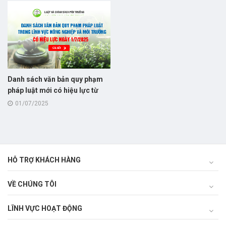
Nghị định số 53/2020/NĐ-CP
theo Nghị định số
131/2025/NĐ-CP
Danh sách văn bản quy phạm
pháp luật mới có hiệu lực từ
1/7/2025 trong lĩnh vực nông
01/07/2025
nghiệp và môi trường
HỖ TRỢ KHÁCH HÀNG
VỀ CHÚNG TÔI
LĨNH VỰC HOẠT ĐỘNG