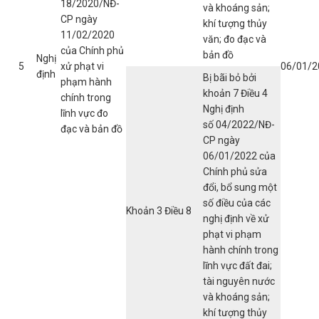
18/2020/NĐ-
và khoáng sản;
CP ngày
khí tượng thủy
11/02/2020
văn; đo đạc và
của Chính phủ
bản đồ
Nghị
5
xử phạt vi
06/01/2
định
Bị bãi bỏ bởi
phạm hành
khoản 7 Điều 4
chính trong
Nghị định
lĩnh vực đo
số 04/2022/NĐ-
đạc và bản đồ
CP ngày
06/01/2022 của
Chính phủ sửa
đổi, bổ sung một
số điều của các
Khoản 3 Điều 8
nghị định về xử
phạt vi phạm
hành chính trong
lĩnh vực đất đai;
tài nguyên nước
và khoáng sản;
khí tượng thủy