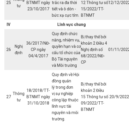
25
BTNMT ngày
trắc ra đa thời
12 Thông tư số
12/12/202
tư
23/10/2017
tiết và ô dôn -
15/2022/TT-
bức xạ cực tím.
BTNMT
IV
Lĩnh vực chung
Quy định chức
Bị thay thế bởi
năng, nhiệm vụ,
36/2017/NĐ-
khoản 2 Điều 4
Nghị
quyền hạn và cơ
26
CP ngày
Nghị định số
01/11/202
định
cấu tổ chức của
04/4/2017
68/2022/NĐ-
Bộ Tài nguyên
CP
và Môi trường
Quy định về Hội
đồng quản
Bị thay thế bởi
lý trong đơn
18/2018/TT-
khoản 2 Điều
Thông
vị sự nghiệp
27
BTNMT ngày
15 Thông tư số
20/9/2022
tư
công lập thuộc
31/10/2018
09/2022/TT-
lĩnh vực tài
BTNMT
nguyên và môi
trường.