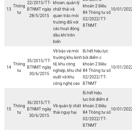
22/2015/TT-
khoan; quản lý
Thông
khoản 2 Điều
13
BTNMT ngày
chất thải và
10/01/202
tư
84 Thông tư số
28/5/2015
quan trắc môi
02/2022/TT-
trường đối với
BTNMT
các hoạt động
dầu khí trên
biển
Về bảo vệ môi
Bị hết hiệu lực
trường khu kinh
bởi điểm c
35/2015/TT-
Thông
tế, khu công
khoản 2 Điều
14
BTNMT ngày
10/01/202
tư
nghiệp, khu chế
84 Thông tư số
30/6/2015
xuất và khu
02/2022/TT-
công nghệ cao
BTNMT
Bị hết hiệu
lực bởi điểm d
36/2015/TT-
Thông
Về quản lý chất
khoản 2 Điều
15
BTNMT ngày
10/01/202
tư
thải nguy hại
84 Thông tư số
30/6/2015
02/2022/TT-
BTNMT