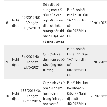
Sửa đổi, bổ
sung một số
Bị bãi bỏ bởi
điều của các
khoản 10 Điều
40/2019/NĐ-
Nghị
nghị định quy
167 Nghị định
8
CP ngày
10/01/202
định
định chi tiết,
số
13/5/2019
hướng dẫn thi
08/2022/NĐ-
hành Luật Bảo
CP
vệ môi trường
Bị bãi bỏ bởi
Quy định về
khoản 11 Điều
54/2021/NĐ-
Nghị
đánh giá sơ bộ
167 Nghị định
9
CP ngày
10/01/202
định
tác động môi
số
21/5/2021
trường
08/2022/NĐ-
CP
Quy định về xử
Bị hết hiệu lực
phạt vi phạm
bởi khoản 2
155/2016/NĐ-
Nghị
hành chính
Điều 77 Nghị
10
CP ngày
25/8/2022
định
trong lĩnh vực
định số
18/11/2016
bảo vệ môi
45/2022/NĐ-