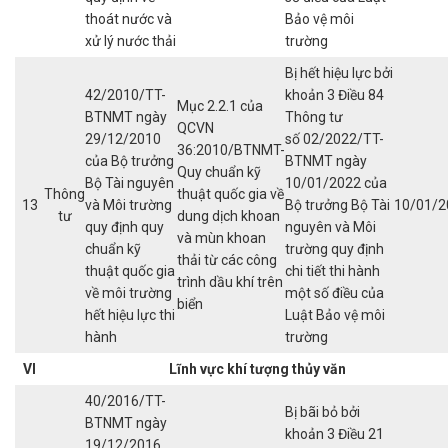
thoát nước và
Bảo vệ môi
xử lý nước thải
trường
Bị hết hiệu lực bởi
42/2010/TT-
khoản 3 Điều 84
Mục 2.2.1 của
BTNMT ngày
Thông tư
QCVN
29/12/2010
số 02/2022/TT-
36:2010/BTNMT-
của Bộ trưởng
BTNMT ngày
Quy chuẩn kỹ
Bộ Tài nguyên
10/01/2022 của
Thông
thuật quốc gia về
13
và Môi trường
Bộ trưởng Bộ Tài
10/01/2
tư
dung dịch khoan
quy định quy
nguyên và Môi
và mùn khoan
chuẩn kỹ
trường quy định
thải từ các công
thuật quốc gia
chi tiết thi hành
trình dầu khí trên
về môi trường
một số điều của
biển
hết hiệu lực thi
Luật Bảo vệ môi
hành
trường
VI
Lĩnh vực khí tượng thủy văn
40/2016/TT-
Bị bãi bỏ bởi
BTNMT ngày
khoản 3 Điều 21
19/12/2016