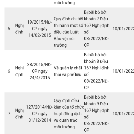
môi trường
Bị bãi bỏ bởi
Quy định chi tiết
khoản 7 Điều
19/2015/NĐ-
Nghị
thi hành một số
167 Nghị định
5
CP ngày
10/01/202
định
điều của Luật
số
14/02/2015
Bảo vệ môi
08/2022/NĐ-
trường
CP
Bi bãi bỏ bởi
khoản 8 Điều
38/2015/NĐ-
Nghị
Về quản lý chất
167 Nghị định
6
CP ngày
10/01/202
định
thải và phế liệu
số
24/4/2015
08/2022/NĐ-
CP
Bị bãi bỏ bởi
Quy định điều
khoản 9 Điều
127/2014/NĐ-
kiện của tổ chức
Nghị
167 Nghị định
7
CP ngày
hoạt động dịch
10/01/202
định
số
31/12/2014
vụ quan trắc
08/2022/NĐ-
môi trường
CP