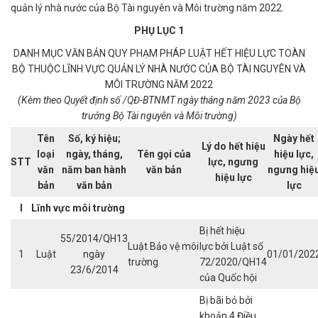
quản lý nhà nước của Bộ Tài nguyên và Môi trường năm 2022.
PHỤ LỤC 1
DANH MỤC VĂN BẢN QUY PHẠM PHÁP LUẬT HẾT HIỆU LỰC TOÀN
BỘ THUỘC LĨNH VỰC QUẢN LÝ NHÀ NƯỚC CỦA BỘ TÀI NGUYÊN VÀ
MÔI TRƯỜNG NĂM 2022
(Kèm theo Quyết định số
/QĐ-BTNMT ngày
tháng
năm 2023 của Bộ
trưởng Bộ Tài nguyên và Môi trường)
Tên
Số, ký hiệu;
Ngày hết
Lý do hết hiệu
loại
ngày, tháng,
Tên gọi của
hiệu lực,
STT
lực, ngưng
văn
năm ban hành
văn bản
ngưng hiệ
hiệu lự
c
bản
văn bản
lực
I
Lĩnh vực môi
trường
Bị hết hiệu
55/2014/QH13
Luật Bảo vệ môi
lực bởi Luật số
1
Luật
ngày
01/01/202
trường
72/2020/QH14
23/6/2014
của Quốc hội
Bị bãi bỏ bởi
khoản 4 Điều