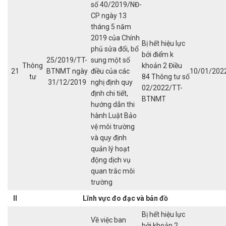
số 40/2019/NĐ-
CP ngày 13
tháng 5 năm
2019 của Chính
Bị hết hiệu lực
phủ sửa đổi, bổ
bởi điểm k
25/2019/TT-
sung một số
Thông
khoản 2 Điều
21
BTNMT ngày
điều của các
10/01/202
tư
84 Thông tư số
31/12/2019
nghị định quy
02/2022/TT-
định chi tiết,
BTNMT
hướng dẫn thi
hành Luật Bảo
vệ môi trường
và quy định
quản lý hoạt
động dịch vụ
quan trắc môi
trường
II
Lĩnh vực đo đạc
và bản đồ
Bị hết hiệu lực
Về việc ban
bởi khoản 2