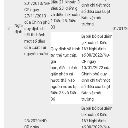
Điều 21; khoản 3
201/2013/NĐ-
định chi tiết một
Điều 23; điểm g
CP ngày
số điều của Luật
và điểm h khoản
27/11/2013
Bảo vệ môi
1 Điều 28; Điều
của Chính phủ
trường
Nghị
33
2
quy định chi
01/01/2
định
tiết thi hành
Bị bãi bỏ bởi điểm
một số điều
g khoản 1 Điều
của Luật Tài
Quy định về trình
167 Nghị định
nguyên nước
tự, thủ tục cấp,
số 08/2022/NĐ-
gia
CP ngày
hạn, điều chỉnh
10/01/2022 của
giấy phép xả
Chính phủ quy
nước thải vào
định chi tiết một
nguồn nước tại
số điều của Luật
Điều 35 và Điều
Bảo vệ môi
36
trường
Bị bãi bỏ bởi điểm
b khoản 3 Điều
23/2020/NĐ-
167 Nghị định
CP ngày
số 08/2022/NĐ-