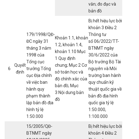
văn; đo đạc và
bản đồ
Bị hết hiệu lực bởi
khoản 3 Điều 2
179/1998/QĐ-
Thông tư
Khoản 1.1, khoản
ĐC ngày 31
số 06/2022/TT-
1.2, khoản 1.4,
tháng 3 năm
BTNMT ngày
khoản 1.10 Mục
1998 của
30/6/2022 của
1 Quy định
Tổng cục
Bộ trưởng Bộ Tài
Quyết
chung; Mục 2 Cơ
6
trưởng Tổng
nguyên và Môi
định
sở toán học và
cục Địa chính
trường ban hành
độ chính xác của
về việc ban
quy chuẩn kỹ
bản đồ; Mục
hành quy
thuật quốc gia về
3 Nội dung bản
phạm thành
bản đồ địa hình
đồ
lập bản đồ địa
quốc gia tỷ lệ
hình tỷ lệ
1:50.000,
1:50.000
1:100.000
15/2005/QĐ-
Bị hết hiệu lực bởi
BTNMT ngày
khoản 4 Điều 2