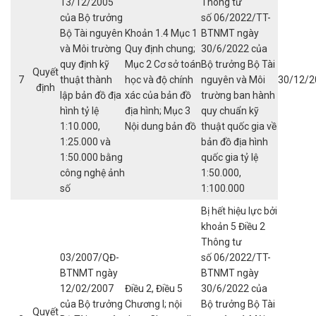
13/12/2005
Thông tư
của Bộ trưởng
số 06/2022/TT-
Bộ Tài nguyên
Khoản 1.4 Mục 1
BTNMT ngày
và Môi trường
Quy định chung;
30/6/2022 của
quy định kỹ
Mục 2 Cơ sở toán
Bộ trưởng Bộ Tài
Quyết
7
thuật thành
học và độ chính
nguyên và Môi
30/12/2
định
lập bản đồ địa
xác của bản đồ
trường ban hành
hình tỷ lệ
địa hình; Mục 3
quy chuẩn kỹ
1:10.000,
Nội dung bản đồ
thuật quốc gia về
1:25.000 và
bản đồ địa hình
1:50.000 bằng
quốc gia tỷ lệ
công nghệ ảnh
1:50.000,
số
1:100.000
Bị hết hiệu lực bởi
khoản 5 Điều 2
Thông tư
03/2007/QĐ-
số 06/2022/TT-
BTNMT ngày
BTNMT ngày
12/02/2007
Điều 2, Điều 5
30/6/2022 của
của Bộ trưởng
Chương I; nội
Bộ trưởng Bộ Tài
Quyết