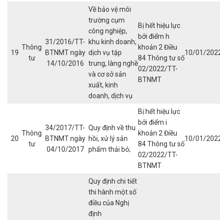
Về bảo vệ môi
trường cụm
Bị hết hiệu lực
công nghiệp,
bởi điểm h
31/2016/TT-
khu kinh doanh,
Thông
khoản 2 Điều
19
BTNMT ngày
dịch vụ tập
10/01/202
tư
84 Thông tư số
14/10/2016
trung, làng nghề
02/2022/TT-
và cơ sở sản
BTNMT
xuất, kinh
doanh, dịch vụ
Bị hết hiệu lực
bởi điểm i
34/2017/TT-
Quy định về thu
Thông
khoản 2 Điều
20
BTNMT ngày
hồi, xử lý sản
10/01/202
tư
84 Thông tư số
04/10/2017
phẩm thải bỏ;
02/2022/TT-
BTNMT
Quy định chi tiết
thi hành một số
điều của Nghị
định