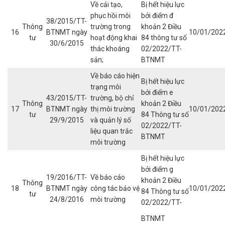
Về cải tạo,
Bị hết hiệu lực
phục hồi môi
bởi điểm đ
38/2015/TT-
Thông
trường trong
khoản 2 Điều
16
BTNMT ngày
10/01/202
tư
hoạt động khai
84 thông tư số
30/6/2015
thác khoáng
02/2022/TT-
sản;
BTNMT
Về báo cáo hiện
Bị hết hiệu lực
trạng môi
bởi điểm e
43/2015/TT-
trường, bộ chỉ
Thông
khoản 2 Điều
17
BTNMT ngày
thị môi trường
10/01/202
tư
84 Thông tư số
29/9/2015
và quản lý số
02/2022/TT-
liệu quan trắc
BTNMT
môi trường
Bị hết hiệu lực
bởi điểm g
19/2016/TT-
Về báo cáo
khoản 2 Điều
Thông
18
BTNMT ngày
công tác bảo vệ
10/01/202
84 Thông tư số
tư
24/8/2016
môi trường
02/2022/TT-
BTNMT