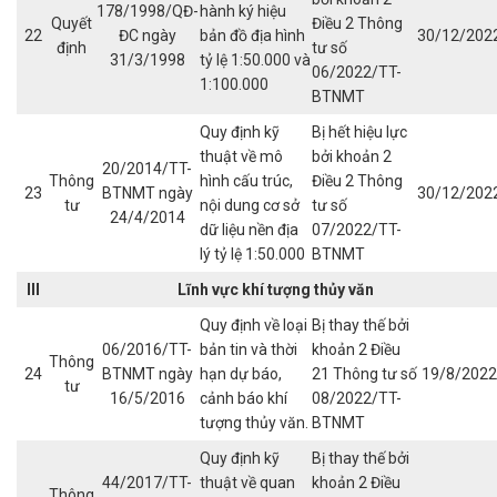
178/1998/QĐ-
hành ký hiệu
Quyết
Điều 2 Thông
22
ĐC ngày
bản đồ địa hình
30/12/202
định
tư số
31/3/1998
tỷ lệ 1:50.000 và
06/2022/TT-
1:100.000
BTNMT
Quy định kỹ
Bị hết hiệu lực
thuật về mô
bởi khoản 2
20/2014/TT-
Thông
hình cấu trúc,
Điều 2 Thông
23
BTNMT ngày
30/12/202
tư
nội dung cơ sở
tư số
24/4/2014
dữ liệu nền địa
07/2022/TT-
lý tỷ lệ 1:50.000
BTNMT
III
Lĩnh vực khí tượng
thủy văn
Quy định về loại
Bị thay thế bởi
06/2016/TT-
bản tin và thời
khoản 2 Điều
Thông
24
BTNMT ngày
hạn dự báo,
21 Thông tư số
19/8/2022
tư
16/5/2016
cảnh báo khí
08/2022/TT-
tượng thủy văn.
BTNMT
Quy định kỹ
Bị thay thế bởi
44/2017/TT-
thuật về quan
khoản 2 Điều
Thông