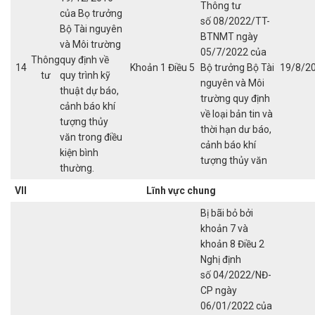
Thông tư
của Bọ trưởng
số 08/2022/TT-
Bộ Tài nguyên
BTNMT ngày
và Môi trường
05/7/2022 của
Thông
quy định về
14
Khoản 1 Điều 5
Bộ trưởng Bộ Tài
19/8/2
tư
quy trình kỹ
nguyên và Môi
thuật dự báo,
trường quy định
cảnh báo khí
về loại bản tin và
tượng thủy
thời hạn dư báo,
văn trong điều
cảnh báo khí
kiện bình
tượng thủy văn
thường.
VII
Lĩnh vực chung
Bị bãi bỏ bởi
khoản 7 và
khoản 8 Điều 2
Nghị định
số 04/2022/NĐ-
CP ngày
06/01/2022 của