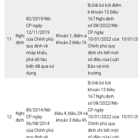
Bị bãi bỏ bởi điểm
b khoản 12 Điều
82/2019/NĐ-
167 Nghị định
CP ngày
số 08/2022/NĐ-
12/11/2019
CP ngày
Nghị
Khoản 1, điểm a
11
của Chính phủ
10/01/2022 của
10/01/2
định
khoản 2 Điều 16
quy định về
Chính phủ quy
nhập khẩu,
định chi tiết một
phá dỡ tàu
số điều của Luật
biển đã qua sử
Bảo vệ môi
dụng
trường
Bị bãi bỏ bởi
khoản 13 Điều
167 Nghị định
số 08/2022/NĐ-
80/2014/NĐ-
CP ngày
Nghị
Điều 4, Điều 24 và
12
CP ngày
10/01/2022 của
10/01/2
định
khoản 3 Điều 45
06/08/2014
Chính phủ quy
của Chính phủ
định chi tiết một
quy định về
số điều của Luật