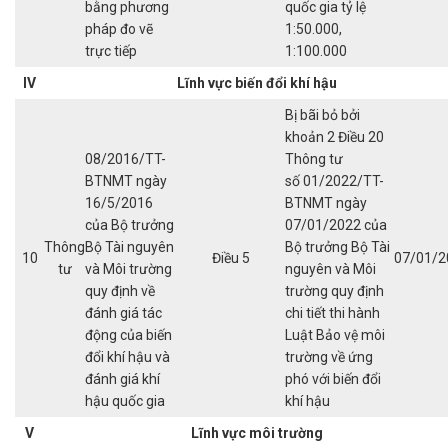
bằng phương
quốc gia tỷ lệ
pháp đo vẽ
1:50.000,
trực tiếp
1:100.000
IV
Lĩnh vực biến đổi
khí hậu
Bị bãi bỏ bởi
khoản 2 Điều 20
08/2016/TT-
Thông tư
BTNMT ngày
số 01/2022/TT-
16/5/2016
BTNMT ngày
của Bộ trưởng
07/01/2022 của
Thông
Bộ Tài nguyên
Bộ trưởng Bộ Tài
10
Điều 5
07/01/2
tư
và Môi trường
nguyên và Môi
quy định về
trường quy định
đánh giá tác
chi tiết thi hành
động của biến
Luật Bảo vệ môi
đổi khí hậu và
trường về ứng
đánh giá khí
phó với biến đổi
hậu quốc gia
khí hậu
V
Lĩnh vực môi trường