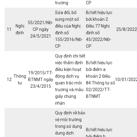
trường
CP
Sửa đổi, bổ
Bị hết hiệu lực
sung một số
bởi khoản 2
55/2021/NĐ-
Nghị
điều của Nghị
Điều 77 Nghị
11
CP ngày
25/8/2022
định
định số
định số
24/5/2021
155/2016/NĐ-
45/2022/NĐ-
CP
CP
Quy định chi tiết
việc thẩm định
Bị hết hiệu lực
điều kiện hoạt
bởi điểm a
19/2015/TT-
Thông
động dịch vụ
khoản 2 Điều
12
BTNMT ngày
10/01/202
tư
quan trắc môi
84 Thông tư số
23/4/2015
trường và mẫu
02/2022/TT-
giấy chứng
BTNMT
nhận
Quy định về bảo
vệ môi trường
trong sử dụng
Bị hết hiệu lực
dung dịch
bởi điểm b