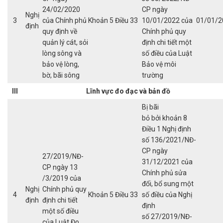
24/02/2020
CP ngày
Nghị
3
của Chính phủ
Khoản 5 Điều 33
10/01/2022 của
01/01/2
định
quy định về
Chính phủ quy
quản lý cát, sỏi
định chi tiết một
lòng sông và
số điều của Luật
bảo vệ lòng,
Bảo vệ môi
bờ, bãi sông
trường
III
Lĩnh vực đo đạc
và bản đồ
Bị bãi
bỏ bởi khoản 8
Điều 1 Nghị định
số 136/2021/NĐ-
CP ngày
27/2019/NĐ-
31/12/2021 của
CP ngày 13
Chính phủ sửa
/3/2019 của
đổi, bổ sung một
Nghị
Chính phủ quy
4
Khoản 5 Điều 33
số điều của Nghị
định
định chi tiết
định
một số điều
số 27/2019/NĐ-
của Luật Đo