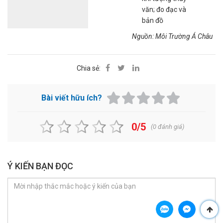
văn; đo đạc và
bản đồ
Nguồn: Môi Trường Á Châu
Chia sẻ:
Bài viết hữu ích?
0/5
(
0
đánh giá)
Ý KIẾN BẠN ĐỌC