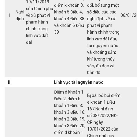
19/11/2019
điểm k khoản 3,
đổi, bổ sung một
của Chính phủ
Nghị
khoản 5 Điều 4;
số điều của các
1
về xử phạt vi
06/01/2
định
khoản 4 Điều 38
nghị định về xử
phạm hành
và khoản 6 Điều
phạt vi phạm
chính trong
39
hành chính trong
lĩnh vực đất
lĩnh vực đất đai;
đai
tài nguyên nước
và khoáng sản;
khí tượng thủy
văn; đo đạc và
bản đồ
II
Lĩnh vực tài nguyên nước
Điểm d khoản 1
Bị bãi bỏ bởi điểm
Điều 2; điểm b
e khoản 1 Điều
khoản 1 Điều 3;
167 Nghị định
khoản 3 Điều 16;
số 08/2022/NĐ-
khoản 2 Điều 19;
CP ngày
khoản 3 Điều 20;
10/01/2022 của
điểm d khoản 1
Chính phủ quy