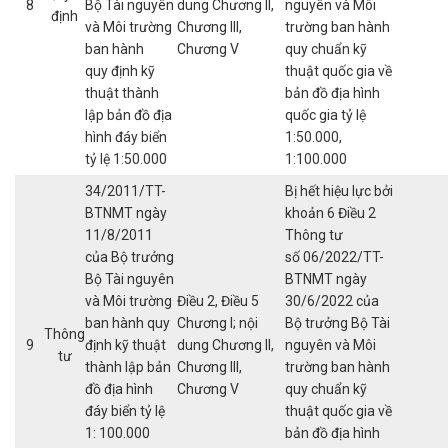
8
Bộ Tài nguyên
dung Chương II,
nguyên và Môi
định
và Môi trường
Chương III,
trường ban hành
ban hành
Chương V
quy chuẩn kỹ
quy định kỹ
thuật quốc gia về
thuật thành
bản đồ địa hình
lập bản đồ địa
quốc gia tỷ lệ
hình đáy biển
1:50.000,
tỷ lệ 1:50.000
1:100.000
34/2011/TT-
Bị hết hiệu lực bởi
BTNMT ngày
khoản 6 Điều 2
11/8/2011
Thông tư
của Bộ trưởng
số 06/2022/TT-
Bộ Tài nguyên
BTNMT ngày
và Môi trường
Điều 2, Điều 5
30/6/2022 của
ban hành quy
Chương I; nội
Bộ trưởng Bộ Tài
Thông
9
định kỹ thuật
dung Chương II,
nguyên và Môi
tư
thành lập bản
Chương III,
trường ban hành
đồ địa hình
Chương V
quy chuẩn kỹ
đáy biển tỷ lệ
thuật quốc gia về
1: 100.000
bản đồ địa hình