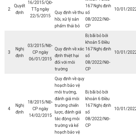
16/2015/QĐ-
Quyết
167 Nghị định
2
TTg ngày
10/01/202
định
Quy định về thu
số
22/5/2015
hồi, xử lý sản
08/2022/NĐ-
phẩm thải bỏ
CP
Bị bãi bỏ bởi
khoản 5 Điều
03/2015/NĐ-
Nghị
Quy định về xác
167 Nghị định
3
CP ngày
10/01/202
định
định thiệt hại
số
06/01/2015
đối với môi
08/2022/NĐ-
trường
CP
Quy định về quy
hoạch bảo vệ
môi trường,
Bị bãi bỏ bởi
đánh giá môi
khoản 6 Điều
18/2015/NĐ-
Nghị
trường chiến
167 Nghị định
4
CP ngày
10/01/202
định
lược, đánh giá
số
14/02/2015
tác động môi
08/2022/NĐ-
trường và kế
CP
hoạch bảo vệ