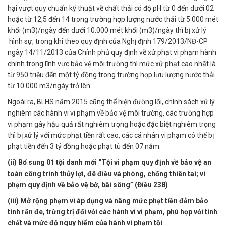
hại vượt quy chuẩn kỹ thuật về chất thải có độ pH từ 0 đến dưới 02
hoặc từ 12,5 đến 14 trong trường hợp lượng nước thải từ 5.000 mét
khối (m3)/ngày đến dưới 10.000 mét khối (m3)/ngày thì bị xử lý
hình sự, trong khi theo quy định của Nghị định 179/2013/NĐ-CP
ngày 14/11/2013 của Chính phủ quy định về xử phạt vi phạm hành
chính trong lĩnh vực bảo vệ môi trường thì mức xử phạt cao nhất là
từ 950 triệu đến một tỷ đồng trong trường hợp lưu lượng nước thải
từ 10.000 m3/ngày trở lên.
Ngoài ra, BLHS năm 2015 cũng thể hiện đường lối, chính sách xử lý
nghiêm các hành vi vi phạm về bảo vệ môi trường, các trường hợp
vi phạm gây hậu quả rất nghiêm trọng hoặc đặc biệt nghiêm trọng
thì bị xử lý với mức phạt tiền rất cao, các cá nhân vi phạm có thể bị
phạt tiền đến 3 tỷ đồng hoặc phạt tù đến 07 năm.
(ii) Bổ sung 01 tội danh mới “Tội vi phạm quy định về bảo vệ an
toàn công trình thủy lợi, đê điều và phòng, chống thiên tai; vi
phạm quy định về bảo vệ bờ, bãi sông” (Điều 238)
(iii) Mở rộng phạm vi áp dụng và nâng mức phạt tiền đảm bảo
tính răn đe, trừng trị đối với các hành vi vi phạm, phù hợp với tính
chất và mức độ nguy hiểm của hành vi phạm tội