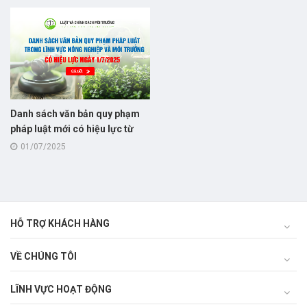
Nghị định số 53/2020/NĐ-CP
theo Nghị định số
131/2025/NĐ-CP
Danh sách văn bản quy phạm
pháp luật mới có hiệu lực từ
1/7/2025 trong lĩnh vực nông
01/07/2025
nghiệp và môi trường
HỖ TRỢ KHÁCH HÀNG
VỀ CHÚNG TÔI
LĨNH VỰC HOẠT ĐỘNG