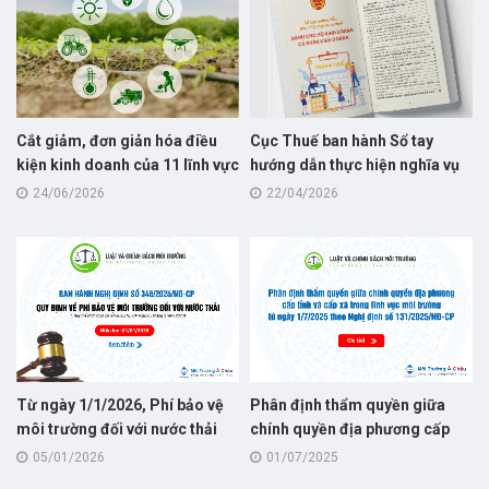
Cắt giảm, đơn giản hóa điều
Cục Thuế ban hành Sổ tay
kiện kinh doanh của 11 lĩnh vực
hướng dẫn thực hiện nghĩa vụ
nông nghiệp và môi trường
thuế dành cho hộ kinh doanh
24/06/2026
22/04/2026
năm 2026
Từ ngày 1/1/2026, Phí bảo vệ
Phân định thẩm quyền giữa
môi trường đối với nước thải
chính quyền địa phương cấp
quy định tại Nghị định số
tỉnh và cấp xã trong lĩnh vực
05/01/2026
01/07/2025
346/2025/NĐ-CP, thay thế cho
môi trường từ ngày 1/7/2025