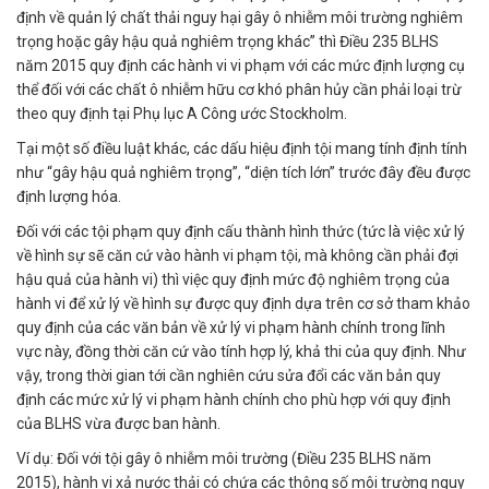
định về quản lý chất thải nguy hại gây ô nhiễm môi trường nghiêm
trọng hoặc gây hậu quả nghiêm trọng khác” thì Điều 235 BLHS
năm 2015 quy định các hành vi vi phạm với các mức định lượng cụ
thể đối với các chất ô nhiễm hữu cơ khó phân hủy cần phải loại trừ
theo quy định tại Phụ lục A Công ước Stockholm.
Tại một số điều luật khác, các dấu hiệu định tội mang tính định tính
như “gây hậu quả nghiêm trọng”, “diện tích lớn” trước đây đều được
định lượng hóa.
Đối với các tội phạm quy định cấu thành hình thức (tức là việc xử lý
về hình sự sẽ căn cứ vào hành vi phạm tội, mà không cần phải đợi
hậu quả của hành vi) thì việc quy định mức độ nghiêm trọng của
hành vi để xử lý về hình sự được quy định dựa trên cơ sở tham khảo
quy định của các văn bản về xử lý vi phạm hành chính trong lĩnh
vực này, đồng thời căn cứ vào tính hợp lý, khả thi của quy định. Như
vậy, trong thời gian tới cần nghiên cứu sửa đổi các văn bản quy
định các mức xử lý vi phạm hành chính cho phù hợp với quy định
của BLHS vừa được ban hành.
Ví dụ: Đối với tội gây ô nhiễm môi trường (Điều 235 BLHS năm
2015), hành vi xả nước thải có chứa các thông số môi trường nguy