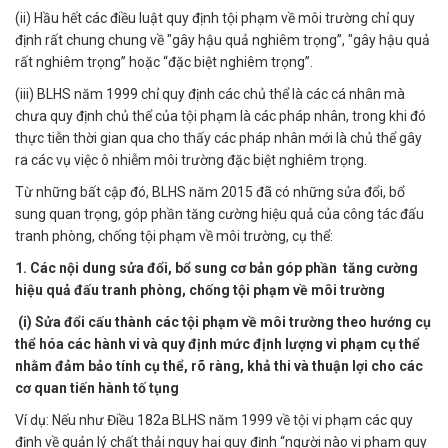
(ii) Hầu hết các điều luật quy định tội phạm về môi trường chỉ quy
định rất chung chung về "gây hậu quả nghiêm trọng”, "gây hậu quả
rất nghiêm trọng” hoặc “đặc biệt nghiêm trọng”.
(iii) BLHS năm 1999 chỉ quy định các chủ thể là các cá nhân mà
chưa quy định chủ thể của tội phạm là các pháp nhân, trong khi đó
thực tiễn thời gian qua cho thấy các pháp nhân mới là chủ thể gây
ra các vụ việc ô nhiễm môi trường đặc biệt nghiêm trọng.
Từ những bất cập đó, BLHS năm 2015 đã có những sửa đổi, bổ
sung quan trọng, góp phần tăng cường hiệu quả của công tác đấu
tranh phòng, chống tội phạm về môi trường, cụ thể:
1. Các nội dung sửa đổi, bổ sung cơ bản góp phần tăng cường
hiệu quả đấu tranh phòng, chống tội phạm về môi trường
(i) Sửa đổi cấu thành các tội phạm về môi trường theo hướng cụ
thể hóa các hành vi và quy định mức định lượng vi phạm cụ thể
nhằm đảm bảo tính cụ thể, rõ ràng, khả thi và thuận lợi cho các
cơ quan tiến hành tố tụng
Ví dụ: Nếu như Điều 182a BLHS năm 1999 về tội vi phạm các quy
định về quản lý chất thải nguy hại quy định “người nào vi phạm quy