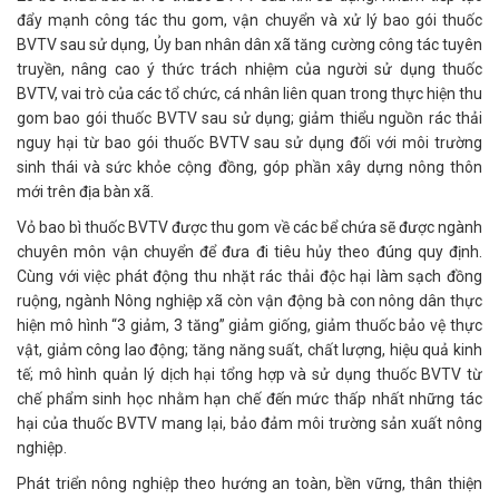
đẩy mạnh công tác thu gom, vận chuyển và xử lý bao gói thuốc
BVTV sau sử dụng, Ủy ban nhân dân xã tăng cường công tác tuyên
truyền, nâng cao ý thức trách nhiệm của người sử dụng thuốc
BVTV, vai trò của các tổ chức, cá nhân liên quan trong thực hiện thu
gom bao gói thuốc BVTV sau sử dụng; giảm thiểu nguồn rác thải
nguy hại từ bao gói thuốc BVTV sau sử dụng đối với môi trường
sinh thái và sức khỏe cộng đồng, góp phần xây dựng nông thôn
mới trên địa bàn xã.
Vỏ bao bì thuốc BVTV được thu gom về các bể chứa sẽ được ngành
chuyên môn vận chuyển để đưa đi tiêu hủy theo đúng quy định.
Cùng với việc phát động thu nhặt rác thải độc hại làm sạch đồng
ruộng, ngành Nông nghiệp xã còn vận động bà con nông dân thực
hiện mô hình “3 giảm, 3 tăng” giảm giống, giảm thuốc bảo vệ thực
vật, giảm công lao động; tăng năng suất, chất lượng, hiệu quả kinh
tế; mô hình quản lý dịch hại tổng hợp và sử dụng thuốc BVTV từ
chế phẩm sinh học nhằm hạn chế đến mức thấp nhất những tác
hại của thuốc BVTV mang lại, bảo đảm môi trường sản xuất nông
nghiệp.
Phát triển nông nghiệp theo hướng an toàn, bền vững, thân thiện