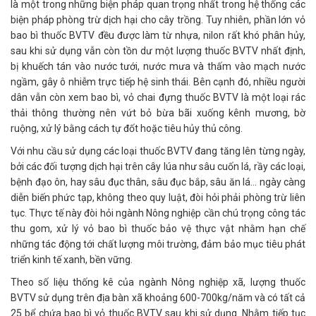
là một trong những biện pháp quan trọng nhất trong hệ thống các
biện pháp phòng trừ dịch hại cho cây trồng. Tuy nhiên, phần lớn vỏ
bao bì thuốc BVTV đều được làm từ nhựa, nilon rất khó phân hủy,
sau khi sử dụng vẫn còn tồn dư một lượng thuốc BVTV nhất định,
bị khuếch tán vào nước tưới, nước mưa và thấm vào mạch nước
ngầm, gây ô nhiễm trực tiếp hệ sinh thái. Bên cạnh đó, nhiều người
dân vẫn còn xem bao bì, vỏ chai đựng thuốc BVTV là một loại rác
thải thông thường nên vứt bỏ bừa bãi xuống kênh mương, bờ
ruộng, xử lý bằng cách tự đốt hoặc tiêu hủy thủ công.
Với nhu cầu sử dụng các loại thuốc BVTV đang tăng lên từng ngày,
bởi các đối tượng dịch hại trên cây lúa như sâu cuốn lá, rầy các loại,
bệnh đạo ôn, hay sâu đục thân, sâu đục bắp, sâu ăn lá... ngày càng
diễn biến phức tạp, không theo quy luật, đòi hỏi phải phòng trừ liên
tục. Thực tế này đòi hỏi ngành Nông nghiệp cần chú trọng công tác
thu gom, xử lý vỏ bao bì thuốc bảo vệ thực vật nhằm hạn chế
những tác động tới chất lượng môi trường, đảm bảo mục tiêu phát
triển kinh tế xanh, bền vững.
Theo số liệu thống kê của ngành Nông nghiệp xã, lượng thuốc
BVTV sử dụng trên địa bàn xã khoảng 600-700kg/năm và có tất cả
25 bể chứa bao bì vỏ thuốc BVTV sau khi sử dụng. Nhằm tiếp tục