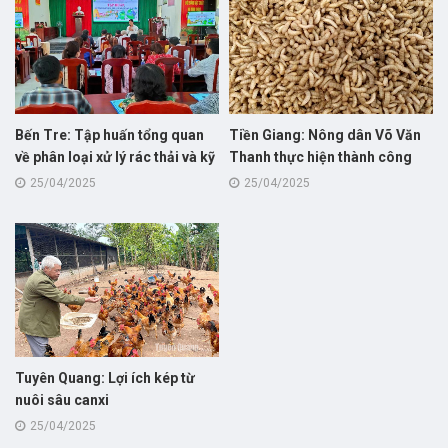
Bến Tre: Tập huấn tổng quan
Tiền Giang: Nông dân Võ Văn
về phân loại xử lý rác thải và kỹ
Thanh thực hiện thành công
thuật nuôi sâu canxi cho hội
nuôi thử nghiệm mô hình nuôi
25/04/2025
25/04/2025
viên nông dân
sâu canxi giúp giảm chi phí và
cải thiện môi trường trong
chăn nuôi
Tuyên Quang: Lợi ích kép từ
nuôi sâu canxi
25/04/2025