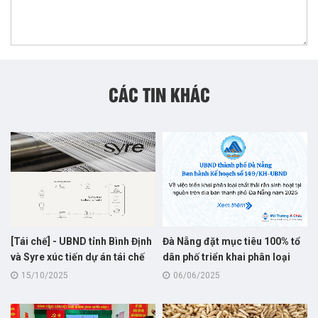
CÁC TIN KHÁC
[Tái chế] - UBND tỉnh Bình Định
Đà Nẵng đặt mục tiêu 100% tổ
và Syre xúc tiến dự án tái chế
dân phố triển khai phân loại
vải polyester : Bước khởi đầu
rác sinh hoạt tại nguồn trong
15/10/2025
06/06/2025
cho hành trình “xanh hóa”
năm 2025
ngành dệt may Việt Nam