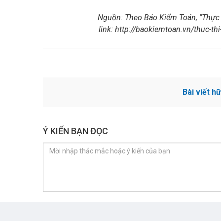
Nguồn: Theo Báo Kiểm Toán, "Thực t
link:
http://baokiemtoan.vn/thuc-th
Bài viết h
Ý KIẾN BẠN ĐỌC