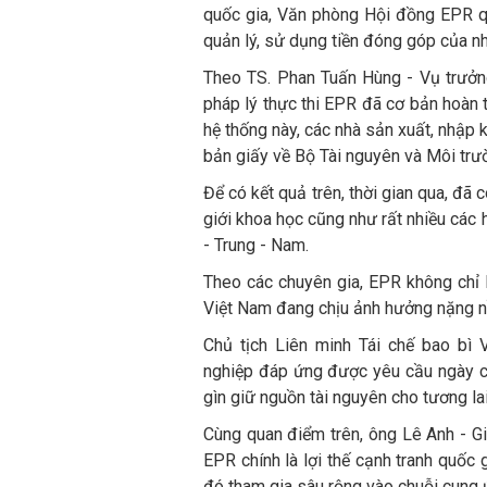
quốc gia, Văn phòng Hội đồng EPR qu
quản lý, sử dụng tiền đóng góp của nhà
Theo TS. Phan Tuấn Hùng - Vụ trưở
pháp lý thực thi EPR đã cơ bản hoàn 
hệ thống này, các nhà sản xuất, nhập 
bản giấy về Bộ Tài nguyên và Môi trư
Để có kết quả trên, thời gian qua, đã c
giới khoa học cũng như rất nhiều các 
- Trung - Nam.
Theo các chuyên gia, EPR không chỉ l
Việt Nam đang chịu ảnh hưởng nặng nề
Chủ tịch Liên minh Tái chế bao bì
nghiệp đáp ứng được yêu cầu ngày càn
gìn giữ nguồn tài nguyên cho tương lai
Cùng quan điểm trên, ông Lê Anh - G
EPR chính là lợi thế cạnh tranh quốc 
đó tham gia sâu rộng vào chuỗi cung 