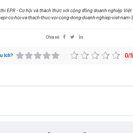
hi EPR - Cơ hội và thách thức với cộng đồng doanh nghiệp Việt
i-epr-co-hoi-va-thach-thuc-voi-cong-dong-doanh-nghiep-viet-nam
Chia sẻ:
0/
ữu ích?