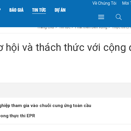
Về Chúng Tôi
Mời 
P
BÁO GIÁ
TIN TỨC
DỰ ÁN
Trang chủ
Tin tức
Phát triển bền vững
Thực thi EP
ơ hội và thách thức với cộn
hiệp tham gia vào chuỗi cung ứng toàn cầu
rong thực thi EPR