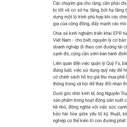
Các chuyên gia cho rằng, cần phải chu
bị tốt về cơ sở hạ tầng, bởi hạ tầng
dựng một lộ trình phù hợp khi các chí
gia của cộng đồng, đẩy mạnh các mô h
Chia sẻ kinh nghiệm triển khai EPR t
Việt Nam - cho biết, nguyên lý cơ bản
doanh nghiệp đi theo con đường tái c
cạnh đó, cũng cần sớm ban hành định 
Liên quan đến việc quản lý Quỹ Fs, b
đúng luật, việc sử dụng quỹ này để hỗ
có chính sách hỗ trợ giá thu mua phế 
thông trong xã hội để thay đổi nhận th
Dưới góc nhìn kinh tế, ông Nguyễn Tru
sản phẩm trong hoạt động sản xuất có
hề nhỏ, đồng nghĩa với việc sức cạnh
bảo hài hòa giữa yếu tố kỹ thuật, k
nghiệp có thể kiên trì con đường phát