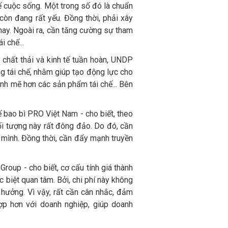
tế cuộc sống. Một trong số đó là chuẩn
còn đang rất yếu. Đồng thời, phải xây
 nay. Ngoài ra, cần tăng cường sự tham
 chế...
 chất thải và kinh tế tuần hoàn, UNDP
ng tái chế, nhằm giúp tạo động lực cho
nh mẽ hơn các sản phẩm tái chế... Bên
 bao bì PRO Việt Nam - cho biết, theo
đối tượng này rất đông đảo. Do đó, cần
a mình. Đồng thời, cần đẩy mạnh truyền
roup - cho biết, cơ cấu tính giá thành
biệt quan tâm. Bởi, chi phí này không
 hưởng. Vì vậy, rất cần cân nhắc, đảm
hợp hơn với doanh nghiệp, giúp doanh