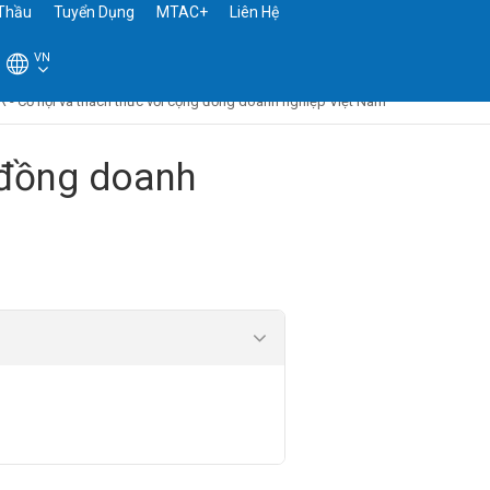
Thầu
Tuyển Dụng
MTAC+
Liên Hệ
VN
R - Cơ hội và thách thức với cộng đồng doanh nghiệp Việt Nam
g đồng doanh