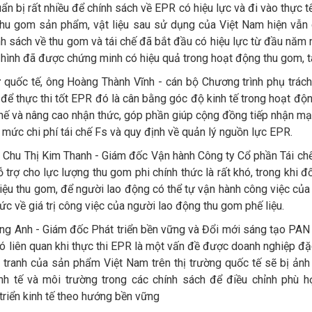
ẩn bị rất nhiều để chính sách về EPR có hiệu lực và đi vào thực 
 thu gom sản phẩm, vật liệu sau sử dụng của Việt Nam hiện vẫn 
nh sách về thu gom và tái chế đã bắt đầu có hiệu lực từ đầu năm
ình đã được chứng minh có hiệu quả trong hoạt động thu gom, tái
ừ quốc tế, ông Hoàng Thành Vĩnh - cán bộ Chương trình phụ trách
 để thực thi tốt EPR đó là cân bằng góc độ kinh tế trong hoạt độ
hế và nâng cao nhận thức, góp phần giúp cộng đồng tiếp nhận mạ
mức chi phí tái chế Fs và quy định về quản lý nguồn lực EPR.
à Chu Thị Kim Thanh - Giám đốc Vận hành Công ty Cổ phần Tái chế
 trợ cho lực lượng thu gom phi chính thức là rất khó, trong khi 
liệu thu gom, để người lao động có thể tự vận hành công việc củ
ức về giá trị công việc của người lao động thu gom phế liệu.
ng Anh - Giám đốc Phát triển bền vững và Đổi mới sáng tạo PAN G
 liên quan khi thực thi EPR là một vấn đề được doanh nghiệp đặc 
 tranh của sản phẩm Việt Nam trên thị trường quốc tế sẽ bị ảnh
inh tế và môi trường trong các chính sách để điều chỉnh phù 
 triển kinh tế theo hướng bền vững