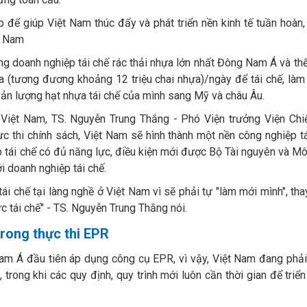
 để giúp Việt Nam thúc đẩy và phát triển nền kinh tế tuần hoàn
t Nam
ng doanh nghiệp tái chế rác thải nhựa lớn nhất Đông Nam Á và th
a (tương đương khoảng 12 triệu chai nhựa)/ngày để tái chế, là
ản lượng hạt nhựa tái chế của mình sang Mỹ và châu Âu.
 Việt Nam, TS. Nguyễn Trung Thắng - Phó Viện trưởng Viện Chi
c thi chính sách, Việt Nam sẽ hình thành một nền công nghiệp t
p tái chế có đủ năng lực, điều kiện mới được Bộ Tài nguyên và M
i doanh nghiệp tái chế.
ái chế tại làng nghề ở Việt Nam vì sẽ phải tự "làm mới mình", tha
c tái chế" - TS. Nguyễn Trung Thắng nói.
trong thực thi EPR
m Á đầu tiên áp dụng công cụ EPR, vì vậy, Việt Nam đang phải 
R, trong khi các quy định, quy trình mới luôn cần thời gian để triể