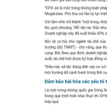
"EPR sẽ là một trong những biện pháp
Moglestue. Phó Đại sứ Na Uy tại Việ
Với tầm nhìn trở thành “một trong nhữ
thu gom khoảng 180 tấn rác thải nhự
Doanh nghiệp này đã xuất khẩu 60% s
Nói về cơ hội cho ngành tái chế của
trường (Bộ TNMT) - cho rằng, qua thự
vọng. Bởi, theo quy định, doanh nghiệ
xuất, tái chế mới được ký hợp đồng vớ
"Điều này sẽ tác động đến các cơ sở t
môi trường để cạnh tranh trong lĩnh vự
Đảm bảo hài hòa các yếu tố 
Là một trong những quốc gia Đông Na
trong quá trình triển khai thực thi EP
hiệu quả.