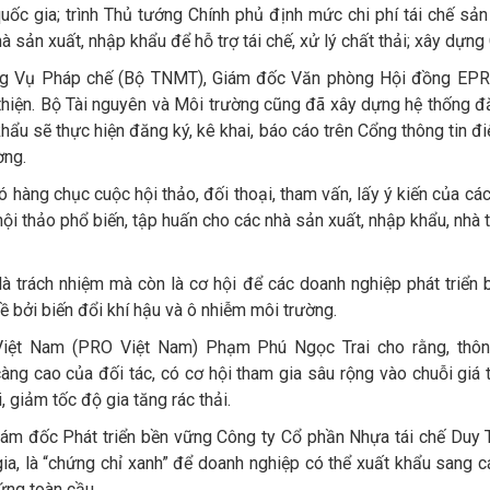
ốc gia; trình Thủ tướng Chính phủ định mức chi phí tái chế sản
 sản xuất, nhập khẩu để hỗ trợ tái chế, xử lý chất thải; xây dựng
ng Vụ Pháp chế (Bộ TNMT), Giám đốc Văn phòng Hội đồng EPR 
thiện. Bộ Tài nguyên và Môi trường cũng đã xây dựng hệ thống đăn
khẩu sẽ thực hiện đăng ký, kê khai, báo cáo trên Cổng thông tin 
ờng.
ó hàng chục cuộc hội thảo, đối thoại, tham vấn, lấy ý kiến của các
hội thảo phổ biến, tập huấn cho các nhà sản xuất, nhập khẩu, nhà
à trách nhiệm mà còn là cơ hội để các doanh nghiệp phát triển 
 bởi biến đổi khí hậu và ô nhiễm môi trường.
 Việt Nam (PRO Việt Nam) Phạm Phú Ngọc Trai cho rằng, thô
g cao của đối tác, có cơ hội tham gia sâu rộng vào chuỗi giá t
, giảm tốc độ gia tăng rác thải.
iám đốc Phát triển bền vững Công ty Cổ phần Nhựa tái chế Duy 
gia, là “chứng chỉ xanh” để doanh nghiệp có thể xuất khẩu sang cá
ứng toàn cầu.