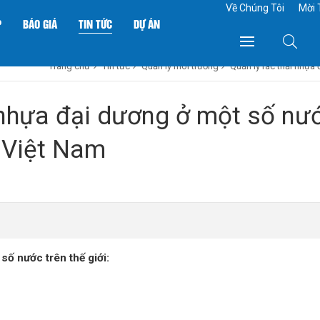
Về Chúng Tôi
Mời 
P
BÁO GIÁ
TIN TỨC
DỰ ÁN
Trang chủ
Tin tức
Quản lý môi trường
Quản lý rác thải nhựa
 nhựa đại dương ở một số nư
 Việt Nam
ố nước trên thế giới: