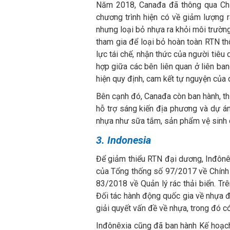
Năm 2018, Canađa đã thông qua Chi
chương trình hiện có về giảm lượng r
nhưng loại bỏ nhựa ra khỏi môi trường
tham gia để loại bỏ hoàn toàn RTN th
lực tái chế, nhận thức của người tiêu
hợp giữa các bên liên quan ở liên ba
hiện quy định, cam kết tự nguyện của 
Bên cạnh đó, Canađa còn ban hành, thự
hỗ trợ sáng kiến địa phương và dự á
nhựa như sữa tắm, sản phẩm vệ sinh c
3. Indonesia
Để giảm thiểu RTN đại dương, Inđônêx
của Tổng thống số 97/2017 về Chính sá
83/2018 về Quản lý rác thải biển. Tr
Đối tác hành động quốc gia về nhựa đ
giải quyết vấn đề về nhựa, trong đó 
Inđônêxia cũng đã ban hành Kế hoạch 