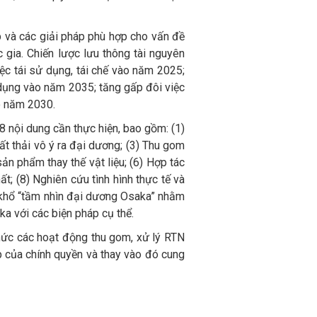
p và các giải pháp phù hợp cho vấn đề
 gia. Chiến lược lưu thông tài nguyên
ệc tái sử dụng, tái chế vào năm 2025;
dụng vào năm 2035; tăng gấp đôi việc
ào năm 2030.
 nội dung cần thực hiện, bao gồm: (1)
ất thải vô ý ra đại dương; (3) Thu gom
sản phẩm thay thế vật liệu; (6) Hợp tác
t; (8) Nghiên cứu tình hình thực tế và
n khổ “tầm nhìn đại dương Osaka” nhằm
 với các biện pháp cụ thể.
hức các hoạt động thu gom, xử lý RTN
p của chính quyền và thay vào đó cung