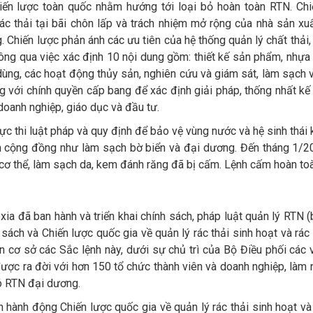
ến lược toàn quốc nhằm hướng tới loại bỏ hoàn toàn RTN. Chi
ác thải tại bãi chôn lấp và trách nhiệm mở rộng của nhà sản xu
. Chiến lược phản ánh các ưu tiên của hệ thống quản lý chất thải
ông qua việc xác định 10 nội dung gồm: thiết kế sản phẩm, nhựa
 dùng, các hoạt động thủy sản, nghiên cứu và giám sát, làm sạch 
ng với chính quyền cấp bang để xác định giải pháp, thống nhất kế
doanh nghiệp, giáo dục và đầu tư.
c thi luật pháp và quy định để bảo vệ vùng nước và hệ sinh thái
n cộng đồng như làm sạch bờ biển và đại dương. Đến tháng 1/2
ơ thể, làm sạch da, kem đánh răng đã bị cấm. Lệnh cấm hoàn toà
ia đã ban hành và triển khai chính sách, pháp luật quản lý RTN
ch và Chiến lược quốc gia về quản lý rác thải sinh hoạt và rác 
ên cơ sở các Sắc lệnh này, dưới sự chủ trì của Bộ Điều phối các
ược ra đời với hơn 150 tổ chức thành viên và doanh nghiệp, làm 
có RTN đại dương.
hành động Chiến lược quốc gia về quản lý rác thải sinh hoạt và 