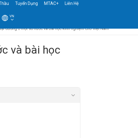
Thầu
Tuyển Dụng
MTAC+
Liên Hệ
VN
 đại dương ở một số nước và bài học kinh nghiệm cho Việt Nam
ớc và bài học