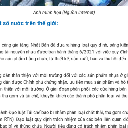
Ảnh minh họa (Nguồn Internet)
số nước trên thế giới:
càng gia tăng, Nhật Bản đã đưa ra hàng loạt quy định, sáng ki
ng tài nguyên nhựa được ban hành tháng 6/2021 với việc quy định
c sản phẩm bằng nhựa, từ thiết kế, sản xuất, bán và thu hồi đến 
 dẫn thân thiện với môi trường đối với các sản phẩm nhựa ở gia
dẫn được Chính phủ chứng nhận, ưu tiên mua sản phẩm và hỗ trợ
n thiện với môi trường. Ở giai đoạn phân phối, các cửa hàng bán
thu gom và tái chế, khuyến khích các thành phố phân loại và th
h Đạo luật Tái chế bao bì nhằm phân loại chất thải, thu gom chất
ồm RTN). Đạo luật quy định trách nhiệm của các bên liên quan đ
 bao bì và thùng chứa: Người tiêu dùng có trách nhiệm phân loại 