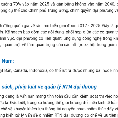
iển xuống 70% vào năm 2025 và gần bằng không vào năm 2040, c
ộng cụ thể cho Chính phủ Trung ương, chính quyền địa phương và
 động quốc gia về rác thải biển giai đoạn 2017 - 2025. Đây là 
. Kế hoạch bao gồm các nội dung: phối hợp giữa các cơ quan tr
lĩnh vực, địa phương có liên quan; ứng dụng công nghệ trong 
 quán triệt về tầm quan trọng của các nỗ lực xã hội trong giảm t
t Nam:
t Bản, Canađa, Inđônêxia, có thể rút ra được những bài học ki
 sách, pháp luật về quản lý RTN đại dương
 đang là vấn nạn mang tính toàn cầu cần kiểm soát thì việc hoà
ớc ta. Đặc biệt, trong xu hướng thế giới hướng đến nền kinh tế tuầ
 chế về khuyến khích lưu thông tài nguyên nhựa nhằm thúc đẩy vi
ng kiến xử lý vấn đề ô nhiễm RTN đại dương; cơ chế về ưu tiên