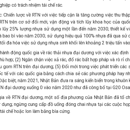
hiệp có trách nhiệm tái chế rác.
: Chiến lược về RTN với việc tiếp cận là tăng cường việc thu thậ
ế RTN trên cơ sở đổi mới, vận động và tích lũy khoa học của quốc
h lũy 25% lượng nhựa sử dụng một lần đến năm 2030; thiết kế vi
 và bao bì vào năm 2030; sử dụng hiệu quả 100% nhựa đã qua sử 
tối đa hóa việc sử dụng nhựa sinh khối lên khoảng 2 triệu tấn v
ành động quốc gia về rác thải nhựa đại dương với việc xác định 8
hù hợp; (2) Ngăn chặn việc xả rác, đổ rác bất hợp pháp và rò rỉ ch
Thu gom RTN trên đại dương; (5) Đổi mới trong việc phát triển các 
ốc tế với các quốc gia bằng cách chia sẻ các phương pháp hay nhấ
. Đặc biệt, năm 2021, Nhật Bản đưa ra sáng kiến biển trong khuô
N đại dương xuống 0 vào năm 2020 như đã công bố tại G20 Osaka
gia về RTN đại dương, một số địa phương của Nhật Bản đã tổ c
sử dụng; ngừng cung cấp đồ uống đóng chai nhựa tại các cuộc họ
 tái chế hoặc lon làm bằng bìa cứng.