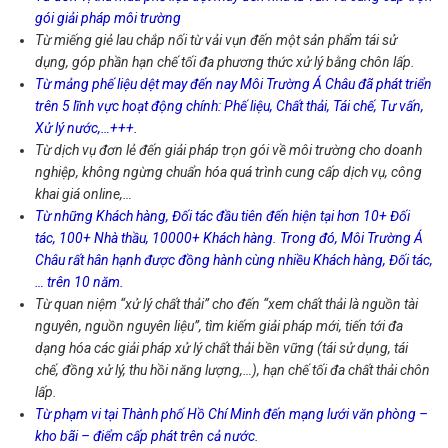
gói giải pháp môi trường
Từ miếng giẻ lau chắp nối từ vải vụn đến một sản phẩm tái sử
dụng, góp phần hạn chế tối đa phương thức xử lý bằng chôn lấp.
Từ mảng phế liệu dệt may đến nay Môi Trường Á Châu đã phát triển
trên 5 lĩnh vực hoạt động chính: Phế liệu, Chất thải, Tái chế, Tư vấn,
Xử lý nước,…+++.
Từ dịch vụ đơn lẻ đến giải pháp trọn gói về môi trường cho doanh
nghiệp, không ngừng chuẩn hóa quá trình cung cấp dịch vụ, công
khai giá online,…
Từ những Khách hàng, Đối tác đầu tiên đến hiện tại hơn 10+ Đối
tác, 100+ Nhà thầu, 10000+ Khách hàng. Trong đó, Môi Trường Á
Châu rất hân hạnh được đồng hành cùng nhiều Khách hàng, Đối tác,
… trên 10 năm.
Từ quan niệm “xử lý chất thải” cho đến “xem chất thải là nguồn tài
nguyên, nguồn nguyên liệu”, tìm kiếm giải pháp mới, tiến tới đa
dạng hóa các giải pháp xử lý chất thải bền vững (tái sử dụng, tái
chế, đồng xử lý, thu hồi năng lượng,…), hạn chế tối đa chất thải chôn
lấp.
Từ phạm vi tại Thành phố Hồ Chí Minh đến mạng lưới văn phòng –
kho bãi – điểm cấp phát trên cả nước.