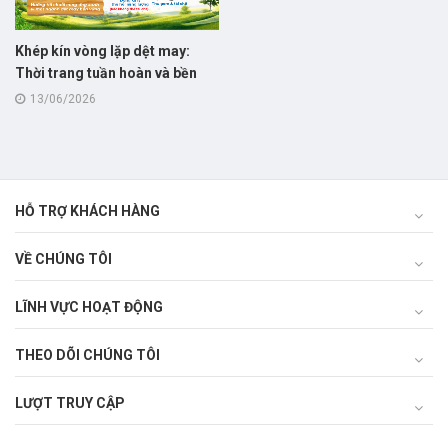
Khép kín vòng lặp dệt may:
Thời trang tuần hoàn và bền
vững
13/06/2026
HỖ TRỢ KHÁCH HÀNG
VỀ CHÚNG TÔI
LĨNH VỰC HOẠT ĐỘNG
THEO DÕI CHÚNG TÔI
LƯỢT TRUY CẬP