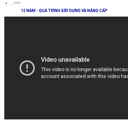
….+++
12 NĂM - QUÁ TRÌNH XÂY DỰNG VÀ NÂNG CẤP