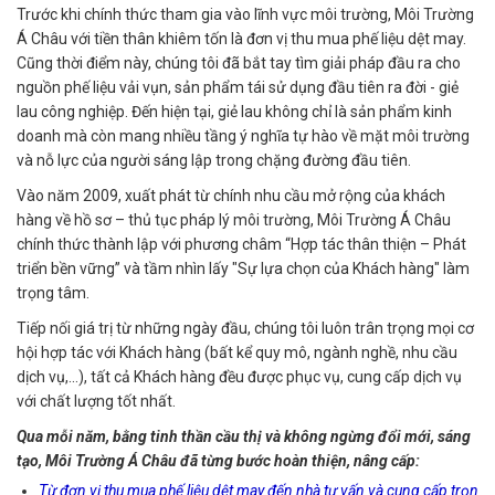
Trước khi chính thức tham gia vào lĩnh vực môi trường, Môi Trường
Á Châu với tiền thân khiêm tốn là đơn vị thu mua phế liệu dệt may.
Cũng thời điểm này, chúng tôi đã bắt tay tìm giải pháp đầu ra cho
nguồn phế liệu vải vụn, sản phẩm tái sử dụng đầu tiên ra đời - giẻ
lau công nghiệp. Đến hiện tại, giẻ lau không chỉ là sản phẩm kinh
doanh mà còn mang nhiều tầng ý nghĩa tự hào về mặt môi trường
và nỗ lực của người sáng lập trong chặng đường đầu tiên.
Vào năm 2009, xuất phát từ chính nhu cầu mở rộng của khách
hàng về hồ sơ – thủ tục pháp lý môi trường, Môi Trường Á Châu
chính thức thành lập với phương châm “Hợp tác thân thiện – Phát
triển bền vững” và tầm nhìn lấy "Sự lựa chọn của Khách hàng" làm
trọng tâm.
Tiếp nối giá trị từ những ngày đầu, chúng tôi luôn trân trọng mọi cơ
hội hợp tác với Khách hàng (bất kể quy mô, ngành nghề, nhu cầu
dịch vụ,…), tất cả Khách hàng đều được phục vụ, cung cấp dịch vụ
với chất lượng tốt nhất.
Qua mỗi năm, bằng tinh thần cầu thị và không ngừng đổi mới, sáng
tạo, Môi Trường Á Châu đã từng bước hoàn thiện, nâng cấp:
Từ đơn vị thu mua phế liệu dệt may đến nhà tư vấn và cung cấp trọn