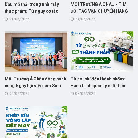
Dầu mỡ thải trong nhà máy
MÔI TRƯỜNG Á CHÂU - TÌM
thực phẩm: Từ nguy cơ tắc
ĐỐI TÁC VẬN CHUYỂN HÀNG
nghẽn đến nguồn nguyên liệu
HÓA
01/08/2026
24/07/2026
có giá trị
Môi Trường Á Châu đồng hành
Từ sợi chỉ đến thành phẩm:
cùng Ngày hội việc làm Sinh
Hành trình quản lý chất thải
viên 2026 tại trường Đại học Sư
trong ngành may mặc
04/07/2026
03/07/2026
phạm – Đại học Đà Nẵng